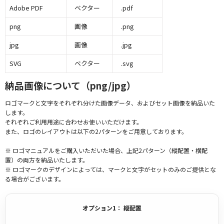
Adobe PDF
ベクター
.pdf
png
画像
.png
jpg
画像
.jpg
SVG
ベクター
.svg
納品画像について（png/jpg）
ロゴマークと文字をそれぞれ分けた画像データ、およびセット画像を納品いた
します。
それぞれご利用用途に合わせお使いいただけます。
また、ロゴのレイアウトは以下の2パターンをご用意しております。
※ ロゴマニュアルをご購入いただいた場合、上記2パターン（縦配置・横配
置）の両方を納品いたします。
※ ロゴマークのデザインによっては、マークと文字がセットのみのご提供とな
る場合がございます。
オプション1： 縦配置