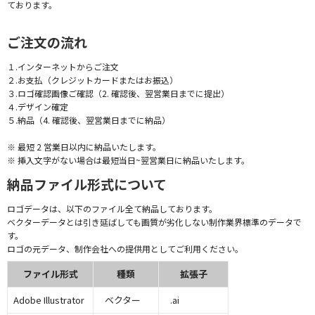
ております。
ご注文の流れ
１.インターネットからご注文
２.お支払（クレジットカードまたはお振込）
３.ロゴ確認画像ご確認（2. 確認後、翌営業日までに提出）
４.デザイン確定
５.納品（4. 確認後、翌営業日までに納品）
※ 最短 2 営業日以内に納品いたします。
※ 挿入文字がない場合は最短当日~翌営業日に納品いたします。
納品ファイル形式について
ロゴデータは、以下のファイル全て納品しております。
ベクターデータとは引き延ばしても画質が劣化しない制作業界標準のデータで
す。
ロゴの元データ、制作会社への提供用としてご利用ください。
ファイル形式
種類
拡張子
Adobe Illustrator
ベクター
.ai