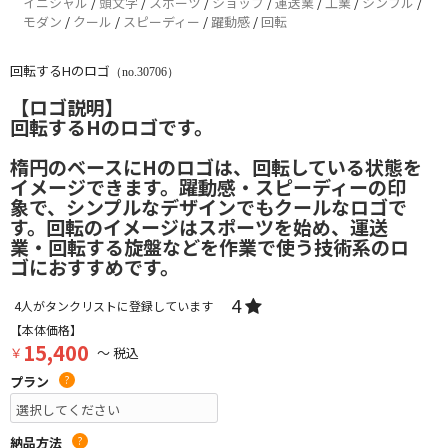
イニシャル
/
頭文字
/
スポーツ
/
ショップ
/
運送業
/
工業
/
シンプル
/
モダン
/
クール
/
スピーディー
/
躍動感
/
回転
回転するHのロゴ
（no.30706）
【ロゴ説明】
回転するHのロゴです。
楕円のベースにHのロゴは、回転している状態を
イメージできます。躍動感・スピーディーの印
象で、シンプルなデザインでもクールなロゴで
す。回転のイメージはスポーツを始め、運送
業・回転する旋盤などを作業で使う技術系のロ
ゴにおすすめです。
4
4
人がタンクリストに登録しています
【本体価格】
15,400
￥
～ 税込
プラン
?
納品方法
?