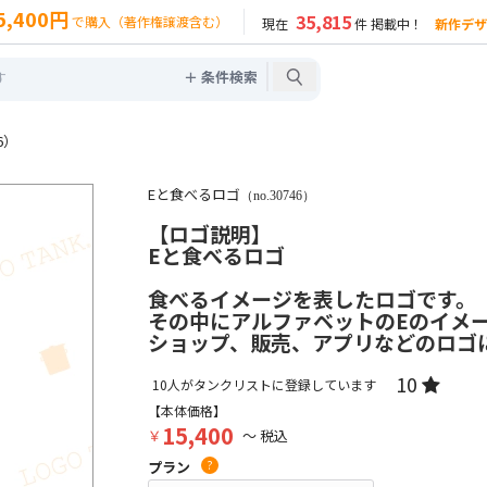
5,400円
35,815
で購入（著作権譲渡含む）
現在
件 掲載中！
新作デザ
＋ 条件検索
6）
Eと食べるロゴ
（no.30746）
【ロゴ説明】
Eと食べるロゴ
食べるイメージを表したロゴです。
その中にアルファベットのEのイメ
ショップ、販売、アプリなどのロゴ
10
10
人がタンクリストに登録しています
【本体価格】
15,400
￥
～ 税込
プラン
?