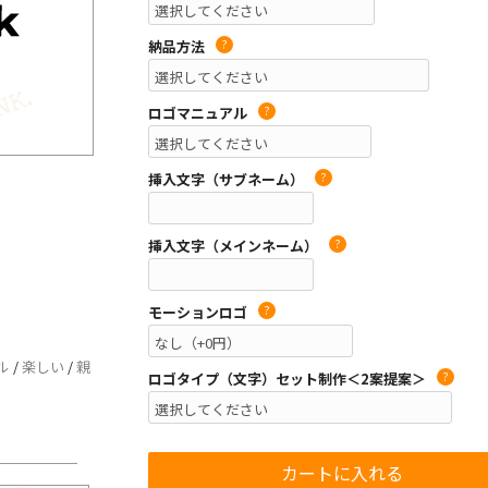
納品方法
?
ロゴマニュアル
?
挿入文字（サブネーム）
?
挿入文字（メインネーム）
?
モーションロゴ
?
ル
/
楽しい
/
親
ロゴタイプ（文字）セット制作＜2案提案＞
?