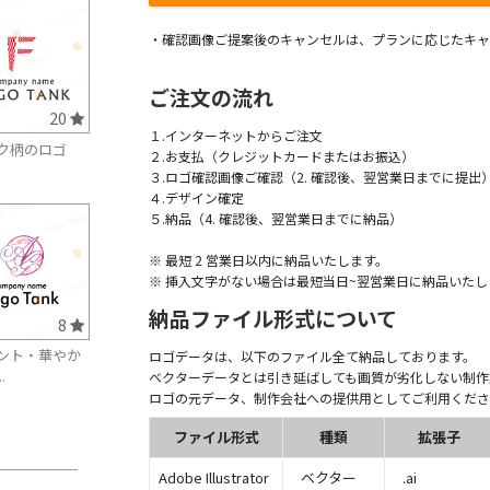
・確認画像ご提案後のキャンセルは、プランに応じたキャ
ご注文の流れ
20
１.インターネットからご注文
ク柄のロゴ
２.お支払（クレジットカードまたはお振込）
３.ロゴ確認画像ご確認（2. 確認後、翌営業日までに提出
４.デザイン確定
５.納品（4. 確認後、翌営業日までに納品）
※ 最短 2 営業日以内に納品いたします。
※ 挿入文字がない場合は最短当日~翌営業日に納品いたし
納品ファイル形式について
8
ント・華やか
ロゴデータは、以下のファイル全て納品しております。
.
ベクターデータとは引き延ばしても画質が劣化しない制作
ロゴの元データ、制作会社への提供用としてご利用くださ
ファイル形式
種類
拡張子
Adobe Illustrator
ベクター
.ai