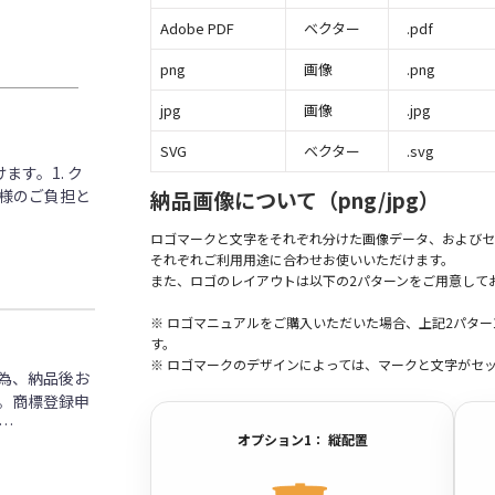
Adobe PDF
ベクター
.pdf
png
画像
.png
jpg
画像
.jpg
SVG
ベクター
.svg
す。1. ク
客様のご負担と
納品画像について（png/jpg）
ロゴマークと文字をそれぞれ分けた画像データ、およびセ
それぞれご利用用途に合わせお使いいただけます。
また、ロゴのレイアウトは以下の2パターンをご用意して
※ ロゴマニュアルをご購入いただいた場合、上記2パタ
す。
※ ロゴマークのデザインによっては、マークと文字がセ
為、納品後お
。商標登録申
…
オプション1： 縦配置