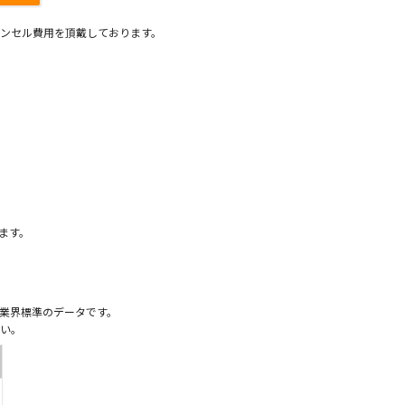
ンセル費用を頂戴しております。
）
ます。
業界標準のデータです。
い。