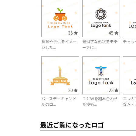
35
45
食育や子供をイメー
幾何学な形状をモチ
チェッ
ジした...
ーフに...
20
22
バースデーキャンド
ＴとＷを組み合わせ
エレガ
ルのロ...
た技術...
なＡ・..
最近ご覧になったロゴ