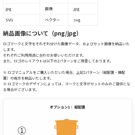
jpg
画像
.jpg
SVG
ベクター
.svg
納品画像について（png/jpg）
ロゴマークと文字をそれぞれ分けた画像データ、およびセット画像を納品いた
します。
それぞれご利用用途に合わせお使いいただけます。
また、ロゴのレイアウトは以下の2パターンをご用意しております。
※ ロゴマニュアルをご購入いただいた場合、上記2パターン（縦配置・横配
置）の両方を納品いたします。
※ ロゴマークのデザインによっては、マークと文字がセットのみのご提供とな
る場合がございます。
オプション1： 縦配置