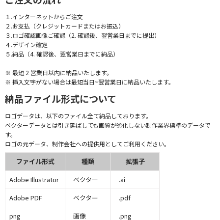
１.インターネットからご注文
２.お支払（クレジットカードまたはお振込）
３.ロゴ確認画像ご確認（2. 確認後、翌営業日までに提出）
４.デザイン確定
５.納品（4. 確認後、翌営業日までに納品）
※ 最短 2 営業日以内に納品いたします。
※ 挿入文字がない場合は最短当日~翌営業日に納品いたします。
納品ファイル形式について
ロゴデータは、以下のファイル全て納品しております。
ベクターデータとは引き延ばしても画質が劣化しない制作業界標準のデータで
す。
ロゴの元データ、制作会社への提供用としてご利用ください。
ファイル形式
種類
拡張子
Adobe Illustrator
ベクター
.ai
Adobe PDF
ベクター
.pdf
png
画像
.png