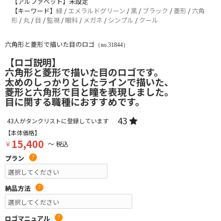
【アルファベット】未設定
【キーワード】
緑
/
エメラルドグリーン
/
黒
/
ブラック
/
菱形
/
六角
形
/
丸
/
目
/
監視
/
眼科
/
メガネ
/
シンプル
/
クール
六角形と菱形で描いた目のロゴ
（no.31844）
【ロゴ説明】
六角形と菱形で描いた目のロゴです。
太めのしっかりとしたラインで描いた、
菱形と六角形で目と瞳を表現しました。
目に関する職種におすすめです。
43
43
人がタンクリストに登録しています
【本体価格】
15,400
￥
～ 税込
プラン
?
納品方法
?
ロゴマニュアル
?