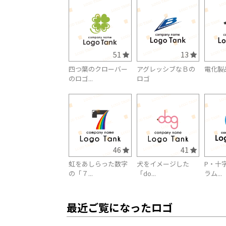
51
13
四つ葉のクローバー
アグレッシブなＢの
電化製
のロゴ...
ロゴ
46
41
虹をあしらった数字
犬をイメージした
P・十
の「７...
「do...
ラム...
最近ご覧になったロゴ