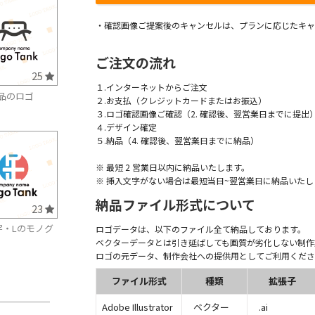
・確認画像ご提案後のキャンセルは、プランに応じたキャ
ご注文の流れ
25
１.インターネットからご注文
品のロゴ
２.お支払（クレジットカードまたはお振込）
３.ロゴ確認画像ご確認（2. 確認後、翌営業日までに提出
４.デザイン確定
５.納品（4. 確認後、翌営業日までに納品）
※ 最短 2 営業日以内に納品いたします。
※ 挿入文字がない場合は最短当日~翌営業日に納品いたし
納品ファイル形式について
23
字・Lのモノグ
ロゴデータは、以下のファイル全て納品しております。
ベクターデータとは引き延ばしても画質が劣化しない制作
ロゴの元データ、制作会社への提供用としてご利用くださ
ファイル形式
種類
拡張子
Adobe Illustrator
ベクター
.ai