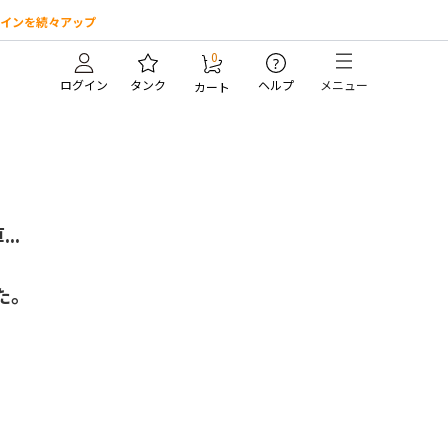
インを続々アップ
0
?
ログイン
タンク
ヘルプ
メニュー
カート
..
た。