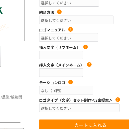
納品方法
?
ロゴマニュアル
?
挿入文字（サブネーム）
?
挿入文字（メインネーム）
?
モーションロゴ
?
ン/農業/植物関
ロゴタイプ（文字）セット制作＜2案提案＞
?