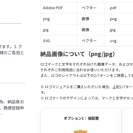
Adobe PDF
ベクター
.pdf
png
画像
.png
jpg
画像
.jpg
SVG
ベクター
.svg
す。1. ク
客様のご負担と
納品画像について（png/jpg）
ロゴマークと文字をそれぞれ分けた画像データ、およびセ
それぞれご利用用途に合わせお使いいただけます。
また、ロゴのレイアウトは以下の2パターンをご用意して
※ ロゴマニュアルをご購入いただいた場合、上記2パタ
す。
※ ロゴマークのデザインによっては、マークと文字がセ
為、納品後お
。商標登録申
…
オプション1： 縦配置