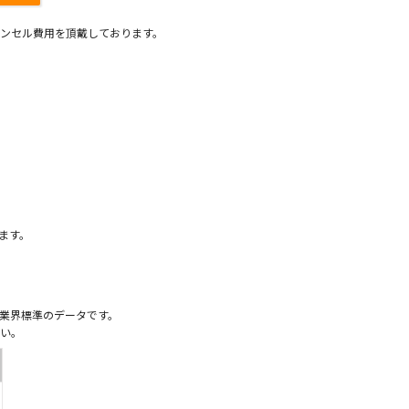
ンセル費用を頂戴しております。
）
ます。
業界標準のデータです。
い。