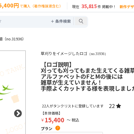
5,400円
35,815
で購入（著作権譲渡含む）
現在
件 掲載中！
新作デザ
＋ 条件検索
no.31936）
草刈りをイメージしたロゴ
（no.31936）
【ロゴ説明】
刈っても刈ってもまた生えてくる雑草.
アルファベットのFとMの後には
雑草が生えていません！
手際よくカットする様を表現しまし
22
22
人がタンクリストに登録しています
【本体価格】
15,400
￥
～ 税込
プラン
?