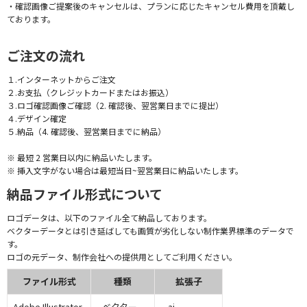
・確認画像ご提案後のキャンセルは、プランに応じたキャンセル費用を頂戴し
ております。
ご注文の流れ
１.インターネットからご注文
２.お支払（クレジットカードまたはお振込）
３.ロゴ確認画像ご確認（2. 確認後、翌営業日までに提出）
４.デザイン確定
５.納品（4. 確認後、翌営業日までに納品）
※ 最短 2 営業日以内に納品いたします。
※ 挿入文字がない場合は最短当日~翌営業日に納品いたします。
納品ファイル形式について
ロゴデータは、以下のファイル全て納品しております。
ベクターデータとは引き延ばしても画質が劣化しない制作業界標準のデータで
す。
ロゴの元データ、制作会社への提供用としてご利用ください。
ファイル形式
種類
拡張子
Adobe Illustrator
ベクター
.ai