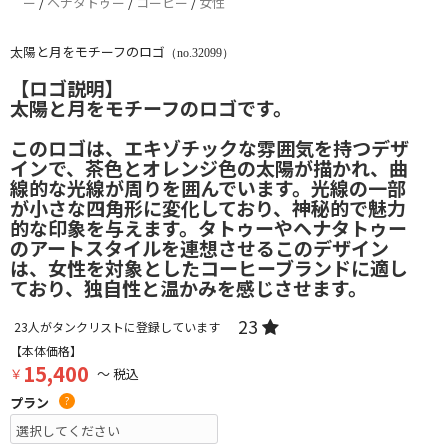
ー
/
ヘナタトゥー
/
コーヒー
/
女性
太陽と月をモチーフのロゴ
（no.32099）
【ロゴ説明】
太陽と月をモチーフのロゴです。
このロゴは、エキゾチックな雰囲気を持つデザ
インで、茶色とオレンジ色の太陽が描かれ、曲
線的な光線が周りを囲んでいます。光線の一部
が小さな四角形に変化しており、神秘的で魅力
的な印象を与えます。タトゥーやヘナタトゥー
のアートスタイルを連想させるこのデザイン
は、女性を対象としたコーヒーブランドに適し
ており、独自性と温かみを感じさせます。
23
23
人がタンクリストに登録しています
【本体価格】
15,400
￥
～ 税込
プラン
?