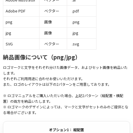
Adobe PDF
ベクター
.pdf
png
画像
.png
jpg
画像
.jpg
SVG
ベクター
.svg
納品画像について（png/jpg）
ロゴマークと文字をそれぞれ分けた画像データ、およびセット画像を納品いた
します。
それぞれご利用用途に合わせお使いいただけます。
また、ロゴのレイアウトは以下の2パターンをご用意しております。
※ ロゴマニュアルをご購入いただいた場合、上記2パターン（縦配置・横配
置）の両方を納品いたします。
※ ロゴマークのデザインによっては、マークと文字がセットのみのご提供とな
る場合がございます。
オプション1： 縦配置