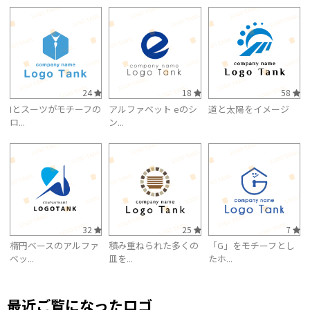
24
18
58
Iとスーツがモチーフの
アルファベット eのシ
道と太陽をイメージ
ロ...
ン...
32
25
7
楕円ベースのアルファ
積み重ねられた多くの
「G」をモチーフとし
ベッ...
皿を...
たホ...
最近ご覧になったロゴ