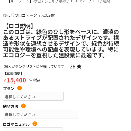
【キーワード】
緑色
/
ひし形
/
濃淡
/
エコロジー
/
エコ
/
建設
ひし形のロゴマーク
（no.32240）
【ロゴ説明】
このロゴは、緑色のひし形をベースに、濃淡の
あるストライプが配置されたデザインです。構
造や形状を連想させるデザインで、緑色が持続
可能性や環境への配慮を表現しています。特に
エコロジーを重視した建設業に最適です。
26
26
人がタンクリストに登録しています
【本体価格】
15,400
￥
～ 税込
プラン
?
納品方法
?
ロゴマニュアル
?