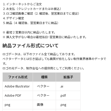
１.インターネットからご注文
２.お支払（クレジットカードまたはお振込）
３.ロゴ確認画像ご確認（2. 確認後、翌営業日までに提出）
４.デザイン確定
５.納品（4. 確認後、翌営業日までに納品）
※ 最短 2 営業日以内に納品いたします。
※ 挿入文字がない場合は最短当日~翌営業日に納品いたします。
納品ファイル形式について
ロゴデータは、以下のファイル全て納品しております。
ベクターデータとは引き延ばしても画質が劣化しない制作業界標準のデータで
す。
ロゴの元データ、制作会社への提供用としてご利用ください。
ファイル形式
種類
拡張子
Adobe Illustrator
ベクター
.ai
Adobe PDF
ベクター
.pdf
png
画像
.png