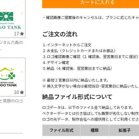
・確認画像ご提案後のキャンセルは、プランに応じたキャ
ご注文の流れ
17
ンタル六角の
１.インターネットからご注文
.
２.お支払（クレジットカードまたはお振込）
３.ロゴ確認画像ご確認（2. 確認後、翌営業日までに提出
４.デザイン確定
５.納品（4. 確認後、翌営業日までに納品）
※ 最短 2 営業日以内に納品いたします。
※ 挿入文字がない場合は最短当日~翌営業日に納品いたし
10
納品ファイル形式について
と笑顔のロゴ
ロゴデータは、以下のファイル全て納品しております。
ベクターデータとは引き延ばしても画質が劣化しない制作
ロゴの元データ、制作会社への提供用としてご利用くださ
ファイル形式
種類
拡張子