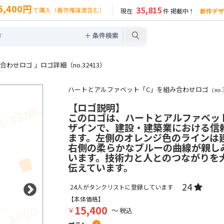
5,400円
35,815
で購入（著作権譲渡含む）
現在
件 掲載中！
新作デザ
＋ 条件検索
せロゴ 」ロゴ詳細（no.32413）
ハートとアルファベット「C」を組み合わせロゴ
（no.
【ロゴ説明】
このロゴは、ハートとアルファベッ
ザインで、建設・建築業における信
ます。左側のオレンジ色のラインは
右側の柔らかなブルーの曲線が親し
います。技術力と人とのつながりを
伝えています。
24
24
人がタンクリストに登録しています
【本体価格】
15,400
￥
～ 税込
?