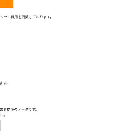
ンセル費用を頂戴しております。
）
ます。
業界標準のデータです。
い。