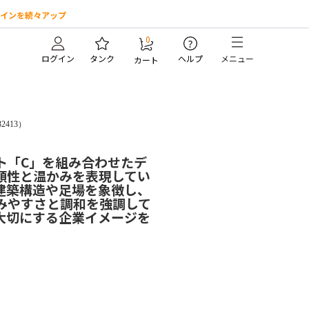
インを続々アップ
0
?
ログイン
タンク
ヘルプ
メニュー
カート
32413）
ト「C」を組み合わせたデ
頼性と温かみを表現してい
建築構造や足場を象徴し、
みやすさと調和を強調して
大切にする企業イメージを