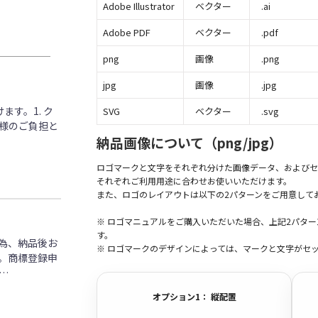
Adobe Illustrator
ベクター
.ai
Adobe PDF
ベクター
.pdf
png
画像
.png
jpg
画像
.jpg
す。1. ク
SVG
ベクター
.svg
客様のご負担と
納品画像について（png/jpg）
ロゴマークと文字をそれぞれ分けた画像データ、およびセ
それぞれご利用用途に合わせお使いいただけます。
また、ロゴのレイアウトは以下の2パターンをご用意して
※ ロゴマニュアルをご購入いただいた場合、上記2パタ
す。
為、納品後お
※ ロゴマークのデザインによっては、マークと文字がセ
。商標登録申
…
オプション1： 縦配置