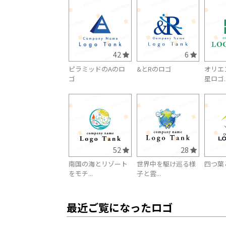
42
6
ピラミッドのAのロ
&とRのロゴ
オリエ
ゴ
星ロゴ..
52
28
南国の海とリゾート
世界中を駆け巡る様
四つ葉
をモチ...
子と雲...
最近ご覧になったロゴ