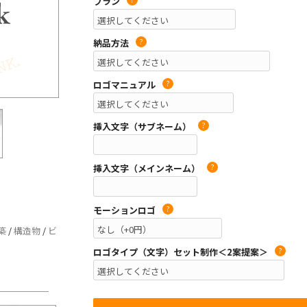
プラン
納品方法
?
ロゴマニュアル
?
挿入文字（サブネーム）
?
挿入文字（メインネーム）
?
モーションロゴ
?
築
/
構造物
/
ビ
ロゴタイプ（文字）セット制作＜2案提案＞
?