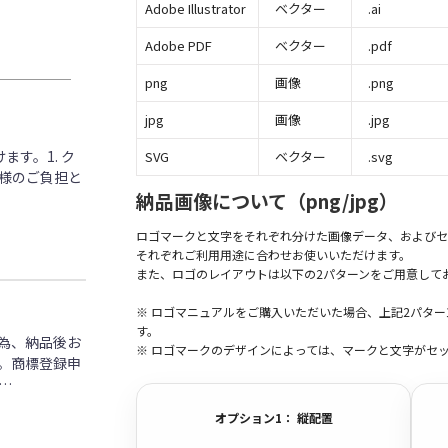
Adobe Illustrator
ベクター
.ai
Adobe PDF
ベクター
.pdf
png
画像
.png
jpg
画像
.jpg
す。1. ク
SVG
ベクター
.svg
客様のご負担と
納品画像について（png/jpg）
ロゴマークと文字をそれぞれ分けた画像データ、およびセ
それぞれご利用用途に合わせお使いいただけます。
また、ロゴのレイアウトは以下の2パターンをご用意して
※ ロゴマニュアルをご購入いただいた場合、上記2パタ
す。
為、納品後お
※ ロゴマークのデザインによっては、マークと文字がセ
。商標登録申
…
オプション1： 縦配置