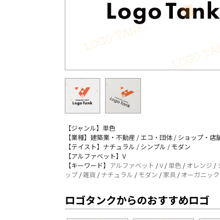
【ジャンル】単色
【業種】建築業・不動産 / エコ・団体 / ショップ・店舗
【テイスト】ナチュラル / シンプル / モダン
【アルファベット】V
【キーワード】
アルファベット
/
V
/
単色
/
オレンジ
/
ップ
/
雑貨
/
ナチュラル
/
モダン
/
家具
/
オーガニック
ロゴタンクからのおすすめロゴ