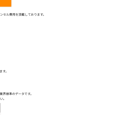
ンセル費用を頂戴しております。
）
ます。
業界標準のデータです。
い。