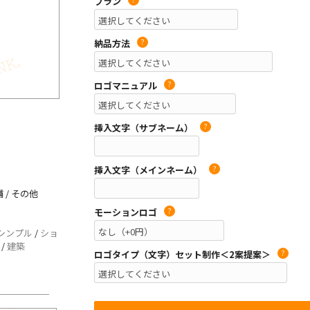
プラン
納品方法
?
ロゴマニュアル
?
挿入文字（サブネーム）
?
挿入文字（メインネーム）
?
 / その他
モーションロゴ
?
シンプル
/
ショ
/
建築
ロゴタイプ（文字）セット制作＜2案提案＞
?