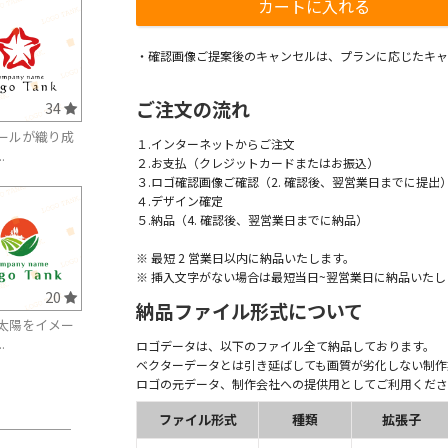
・確認画像ご提案後のキャンセルは、プランに応じたキャ
ご注文の流れ
34
ールが織り成
１.インターネットからご注文
.
２.お支払（クレジットカードまたはお振込）
３.ロゴ確認画像ご確認（2. 確認後、翌営業日までに提出
４.デザイン確定
５.納品（4. 確認後、翌営業日までに納品）
※ 最短 2 営業日以内に納品いたします。
※ 挿入文字がない場合は最短当日~翌営業日に納品いたし
20
納品ファイル形式について
太陽をイメー
.
ロゴデータは、以下のファイル全て納品しております。
ベクターデータとは引き延ばしても画質が劣化しない制作
ロゴの元データ、制作会社への提供用としてご利用くださ
ファイル形式
種類
拡張子