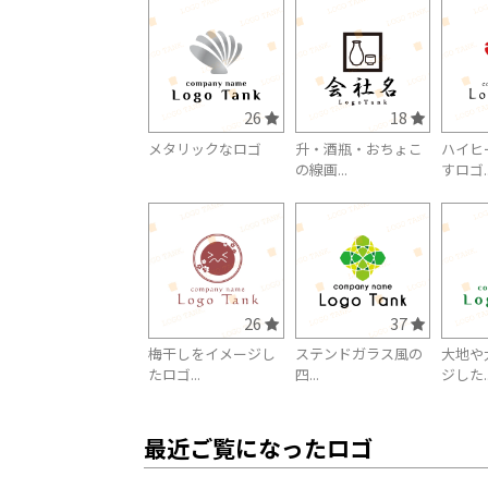
26
18
メタリックなロゴ
升・酒瓶・おちょこ
ハイヒ
の線画...
すロゴ..
26
37
梅干しをイメージし
ステンドガラス風の
大地や
たロゴ...
四...
ジした..
最近ご覧になったロゴ