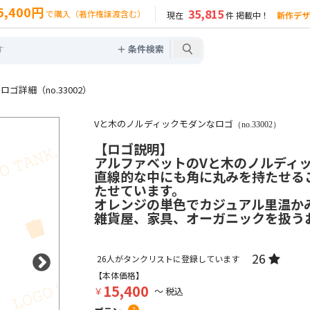
5,400円
35,815
で購入（著作権譲渡含む）
現在
件 掲載中！
新作デザ
＋ 条件検索
ゴ詳細（no.33002）
Vと木のノルディックモダンなロゴ
（no.33002）
【ロゴ説明】
アルファベットのVと木のノルディ
直線的な中にも角に丸みを持たせる
たせています。
オレンジの単色でカジュアル里温か
雑貨屋、家具、オーガニックを扱う
26
26
人がタンクリストに登録しています
【本体価格】
15,400
￥
～ 税込
?