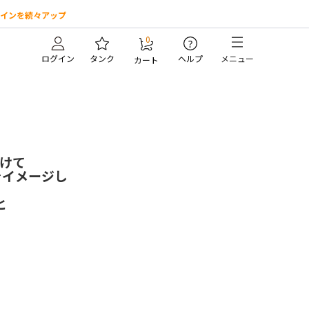
インを続々アップ
0
?
ログイン
タンク
ヘルプ
メニュー
カート
掛けて
をイメージし
と