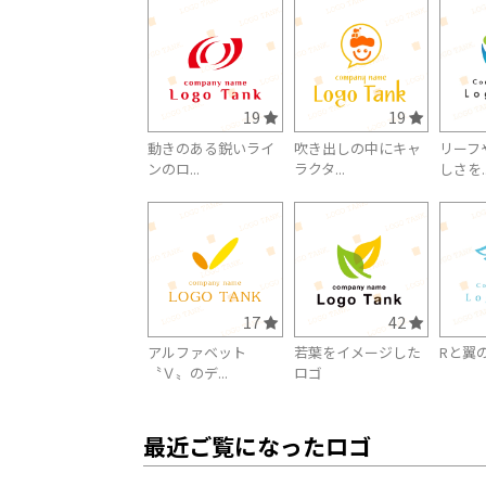
19
19
動きのある鋭いライ
吹き出しの中にキャ
リーフ
ンのロ...
ラクタ...
しさを..
17
42
アルファベット
若葉をイメージした
Rと翼
〝Ｖ〟のデ...
ロゴ
最近ご覧になったロゴ