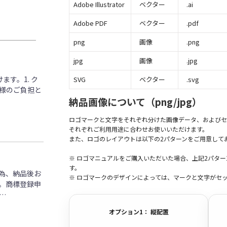
Adobe Illustrator
ベクター
.ai
Adobe PDF
ベクター
.pdf
png
画像
.png
jpg
画像
.jpg
す。1. ク
SVG
ベクター
.svg
客様のご負担と
納品画像について（png/jpg）
ロゴマークと文字をそれぞれ分けた画像データ、およびセ
それぞれご利用用途に合わせお使いいただけます。
また、ロゴのレイアウトは以下の2パターンをご用意して
※ ロゴマニュアルをご購入いただいた場合、上記2パタ
す。
為、納品後お
※ ロゴマークのデザインによっては、マークと文字がセ
。商標登録申
…
オプション1： 縦配置