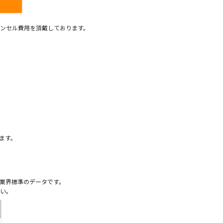
ンセル費用を頂戴しております。
）
ます。
業界標準のデータです。
い。