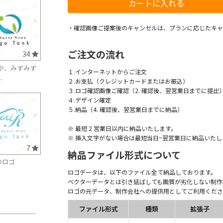
・確認画像ご提案後のキャンセルは、プランに応じたキャ
ご注文の流れ
34
や、みずみず
１.インターネットからご注文
.
２.お支払（クレジットカードまたはお振込）
３.ロゴ確認画像ご確認（2. 確認後、翌営業日までに提出
４.デザイン確定
５.納品（4. 確認後、翌営業日までに納品）
※ 最短 2 営業日以内に納品いたします。
※ 挿入文字がない場合は最短当日~翌営業日に納品いたし
7
納品ファイル形式について
のロゴ
ロゴデータは、以下のファイル全て納品しております。
ベクターデータとは引き延ばしても画質が劣化しない制作
ロゴの元データ、制作会社への提供用としてご利用くださ
ファイル形式
種類
拡張子