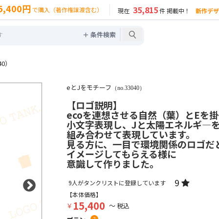
5,400円
35,815
で購入（著作権譲渡含む）
現在
件 掲載中！
新作デザ
＋ 条件検索
40）
eとJをモチーフ
（no.33040）
【ロゴ説明】
ecoを連想させる自然（葉）とEを
小文字表現し、Jと太陽エネルギ―
組み合わせて表現しています。
見る方に、一目で環境関係のロゴだ
イメージしてもらえる様に
意識して作りました。
9
9
人がタンクリストに登録しています
【本体価格】
15,400
￥
～ 税込
?