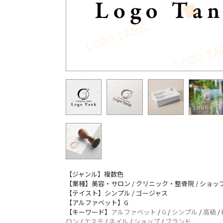
【ジャンル】複数色
【業種】美容・サロン / クリニック・整骨院 / ショッ
【テイスト】シンプル / ゴージャス
【アルファベット】G
【キーワード】
アルファベット
/
G
/
シンプル
/
高級
/
ロン
/
エステ
/
ネイル
/
ショップ
/
ブランド