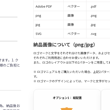
Adobe PDF
ベクター
.pdf
png
画像
.png
jpg
画像
.jpg
SVG
ベクター
.svg
納品画像について（png/jpg）
ロゴマークと文字をそれぞれ分けた画像データ、およびセ
それぞれご利用用途に合わせお使いいただけます。
す。1. ク
また、ロゴのレイアウトは以下の2パターンをご用意して
客様のご負担と
※ ロゴマニュアルをご購入いただいた場合、上記2パタ
す。
※ ロゴマークのデザインによっては、マークと文字がセ
オプション1： 縦配置
為、納品後お