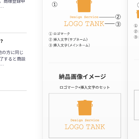
。商標登録申
…
？
他の方に同じ
了すると商談
…
納品画像イメージ
ロゴマーク+挿入文字のセット