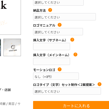
納品方法
?
ロゴマニュアル
?
挿入文字（サブネーム）
?
挿入文字（メインネーム）
?
モーションロゴ
?
ロゴタイプ（文字）セット制作＜2案提案＞
?
プ・店舗
綺麗
/
美容
/
サ