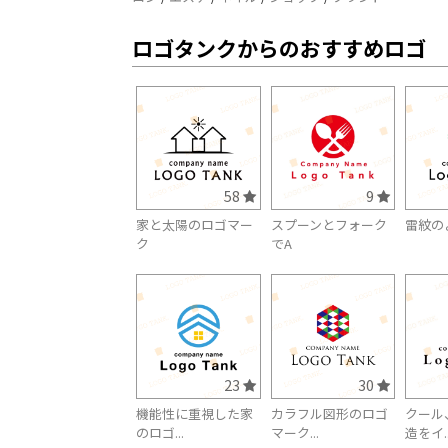
ロゴタンクからのおすすめロゴ
58
9
家と太陽のロゴマー
スプーンとフォーク
雷紋の
ク
でA
23
30
機能性に重視した家
カラフル図形のロゴ
クール
のロゴ...
マーク...
造をイ..