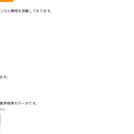
ンセル費用を頂戴しております。
）
ます。
業界標準のデータです。
い。