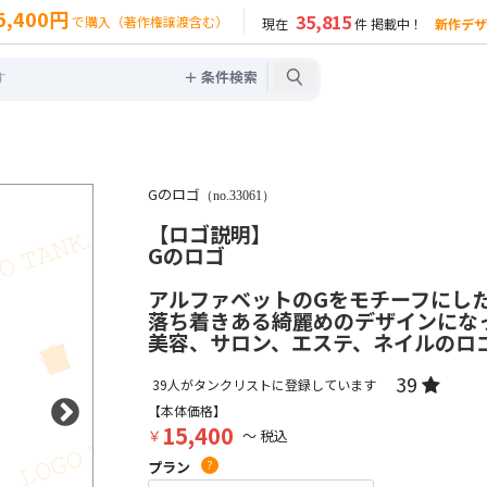
5,400円
35,815
で購入（著作権譲渡含む）
現在
件 掲載中！
新作デザ
＋ 条件検索
Gのロゴ
（no.33061）
【ロゴ説明】
Gのロゴ
アルファベットのGをモチーフにし
落ち着きある綺麗めのデザインにな
美容、サロン、エステ、ネイルのロ
39
39
人がタンクリストに登録しています
【本体価格】
15,400
￥
～ 税込
プラン
?