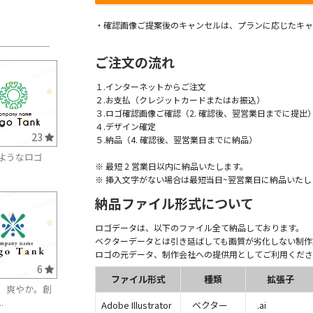
・確認画像ご提案後のキャンセルは、プランに応じたキャ
ご注文の流れ
１.インターネットからご注文
２.お支払（クレジットカードまたはお振込）
３.ロゴ確認画像ご確認（2. 確認後、翌営業日までに提出
４.デザイン確定
23
５.納品（4. 確認後、翌営業日までに納品）
ようなロゴ
※ 最短 2 営業日以内に納品いたします。
※ 挿入文字がない場合は最短当日~翌営業日に納品いたし
納品ファイル形式について
ロゴデータは、以下のファイル全て納品しております。
ベクターデータとは引き延ばしても画質が劣化しない制作
ロゴの元データ、制作会社への提供用としてご利用くださ
6
ファイル形式
種類
拡張子
、爽やか。創
.
Adobe Illustrator
ベクター
.ai