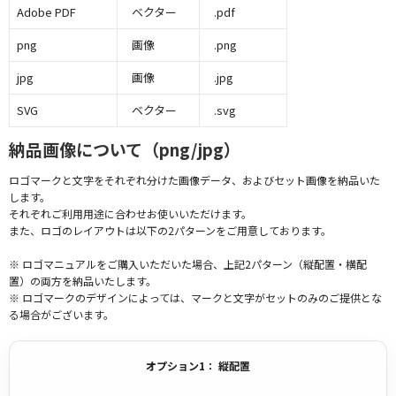
Adobe PDF
ベクター
.pdf
png
画像
.png
jpg
画像
.jpg
SVG
ベクター
.svg
納品画像について（png/jpg）
ロゴマークと文字をそれぞれ分けた画像データ、およびセット画像を納品いた
します。
それぞれご利用用途に合わせお使いいただけます。
また、ロゴのレイアウトは以下の2パターンをご用意しております。
※ ロゴマニュアルをご購入いただいた場合、上記2パターン（縦配置・横配
置）の両方を納品いたします。
※ ロゴマークのデザインによっては、マークと文字がセットのみのご提供とな
る場合がございます。
オプション1： 縦配置