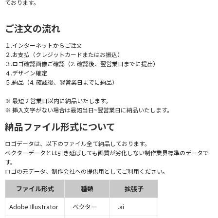
ております。
ご注文の流れ
１.インターネットからご注文
２.お支払（クレジットカードまたはお振込）
３.ロゴ確認画像ご確認（2. 確認後、翌営業日までに提出）
４.デザイン確定
５.納品（4. 確認後、翌営業日までに納品）
※ 最短 2 営業日以内に納品いたします。
※ 挿入文字がない場合は最短当日~翌営業日に納品いたします。
納品ファイル形式について
ロゴデータは、以下のファイル全て納品しております。
ベクターデータとは引き延ばしても画質が劣化しない制作業界標準のデータで
す。
ロゴの元データ、制作会社への提供用としてご利用ください。
ファイル形式
種類
拡張子
Adobe Illustrator
ベクター
.ai