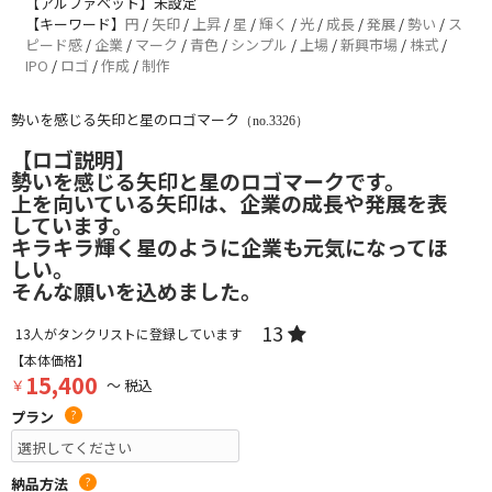
【アルファベット】未設定
【キーワード】
円
/
矢印
/
上昇
/
星
/
輝く
/
光
/
成長
/
発展
/
勢い
/
ス
ピード感
/
企業
/
マーク
/
青色
/
シンプル
/
上場
/
新興市場
/
株式
/
IPO
/
ロゴ
/
作成
/
制作
勢いを感じる矢印と星のロゴマーク
（no.3326）
【ロゴ説明】
勢いを感じる矢印と星のロゴマークです。
上を向いている矢印は、企業の成長や発展を表
しています。
キラキラ輝く星のように企業も元気になってほ
しい。
そんな願いを込めました。
13
13
人がタンクリストに登録しています
【本体価格】
15,400
￥
～ 税込
プラン
?
納品方法
?