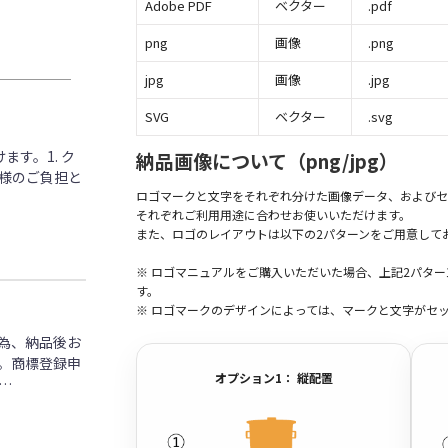
Adobe PDF
ベクター
.pdf
png
画像
.png
jpg
画像
.jpg
SVG
ベクター
.svg
す。1. ク
納品画像について（png/jpg）
客様のご負担と
ロゴマークと文字をそれぞれ分けた画像データ、およびセ
それぞれご利用用途に合わせお使いいただけます。
また、ロゴのレイアウトは以下の2パターンをご用意して
※ ロゴマニュアルをご購入いただいた場合、上記2パタ
す。
※ ロゴマークのデザインによっては、マークと文字がセ
為、納品後お
。商標登録申
オプション1： 縦配置
…