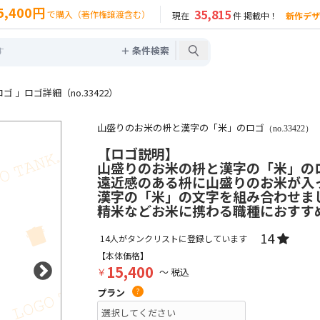
5,400円
35,815
で購入（著作権譲渡含む）
現在
件 掲載中！
新作デザ
＋ 条件検索
 」ロゴ詳細（no.33422）
山盛りのお米の枡と漢字の「米」のロゴ
（no.33422）
【ロゴ説明】
山盛りのお米の枡と漢字の「米」のロ
遠近感のある枡に山盛りのお米が入
漢字の「米」の文字を組み合わせま
精米などお米に携わる職種におすす
14
14
人がタンクリストに登録しています
【本体価格】
15,400
￥
～ 税込
プラン
?