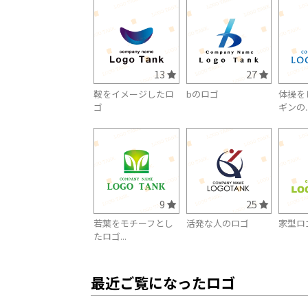
13
27
鞍をイメージしたロ
bのロゴ
体操を
ゴ
ギンの..
9
25
若葉をモチーフとし
活発な人のロゴ
家型ロ
たロゴ...
最近ご覧になったロゴ