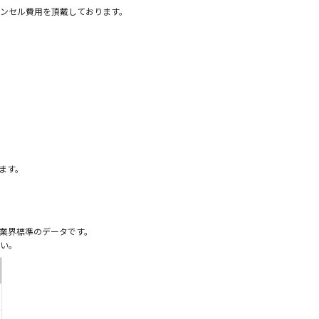
ンセル費用を頂戴しております。
）
ます。
業界標準のデータです。
い。