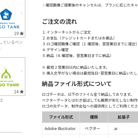
・確認画像ご提案後のキャンセルは、プランに応じたキャ
ご注文の流れ
１.インターネットからご注文
19
２.お支払（クレジットカードまたはお振込）
しているペン
３.ロゴ確認画像ご確認（2. 確認後、翌営業日までに提出
.
４.デザイン確定
５.納品（4. 確認後、翌営業日までに納品）
※ 最短 2 営業日以内に納品いたします。
※ 挿入文字がない場合は最短当日~翌営業日に納品いたし
納品ファイル形式について
14
ロゴデータは、以下のファイル全て納品しております。
ゴ
ベクターデータとは引き延ばしても画質が劣化しない制作
ロゴの元データ、制作会社への提供用としてご利用くださ
ファイル形式
種類
拡張子
Adobe Illustrator
ベクター
.ai