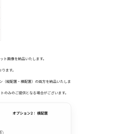
ット画像を納品いたします。
おります。
ーン（縦配置・横配置）の両方を納品いたしま
ットのみのご提供となる場合がございます。
オプション2： 横配置