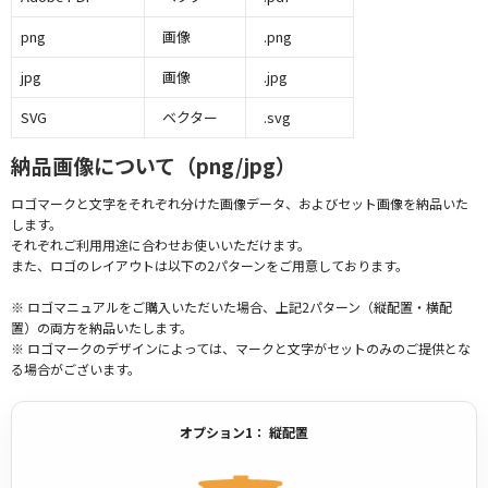
png
画像
.png
jpg
画像
.jpg
SVG
ベクター
.svg
納品画像について（png/jpg）
ロゴマークと文字をそれぞれ分けた画像データ、およびセット画像を納品いた
します。
それぞれご利用用途に合わせお使いいただけます。
また、ロゴのレイアウトは以下の2パターンをご用意しております。
※ ロゴマニュアルをご購入いただいた場合、上記2パターン（縦配置・横配
置）の両方を納品いたします。
※ ロゴマークのデザインによっては、マークと文字がセットのみのご提供とな
る場合がございます。
オプション1： 縦配置