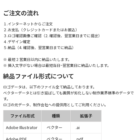
ご注文の流れ
１.インターネットからご注文
２.お支払（クレジットカードまたはお振込）
３.ロゴ確認画像ご確認（2. 確認後、翌営業日までに提出）
４.デザイン確定
５.納品（4. 確認後、翌営業日までに納品）
※ 最短 2 営業日以内に納品いたします。
※ 挿入文字がない場合は最短当日~翌営業日に納品いたします。
納品ファイル形式について
ロゴデータは、以下のファイル全て納品しております。
ベクターデータとは引き延ばしても画質が劣化しない制作業界標準のデータで
す。
ロゴの元データ、制作会社への提供用としてご利用ください。
ファイル形式
種類
拡張子
Adobe Illustrator
ベクター
.ai
Adobe PDF
ベクター
.pdf