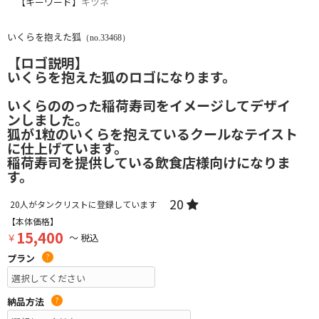
【キーワード】
キツネ
いくらを抱えた狐
（no.33468）
【ロゴ説明】
いくらを抱えた狐のロゴになります。
いくらののった稲荷寿司をイメージしてデザイ
ンしました。
狐が1粒のいくらを抱えているクールなテイスト
に仕上げています。
稲荷寿司を提供している飲食店様向けになりま
す。
20
20
人がタンクリストに登録しています
【本体価格】
15,400
￥
～ 税込
プラン
?
納品方法
?