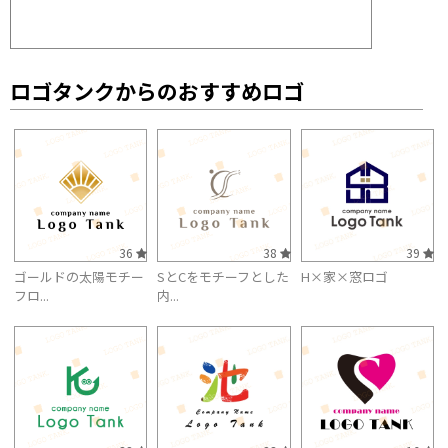
ロゴタンクからのおすすめロゴ
36
38
39
ゴールドの太陽モチー
SとCをモチーフとした
H×家×窓ロゴ
フロ...
内...