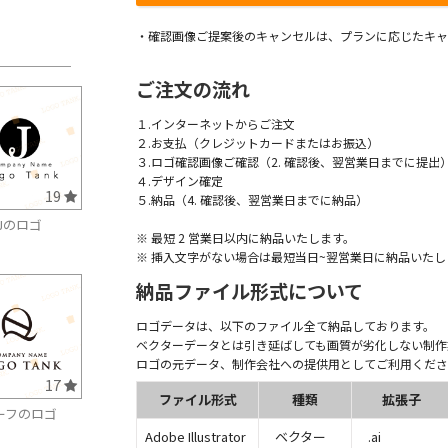
・確認画像ご提案後のキャンセルは、プランに応じたキャ
ご注文の流れ
１.インターネットからご注文
２.お支払（クレジットカードまたはお振込）
３.ロゴ確認画像ご確認（2. 確認後、翌営業日までに提出
４.デザイン確定
19
５.納品（4. 確認後、翌営業日までに納品）
Jのロゴ
※ 最短 2 営業日以内に納品いたします。
※ 挿入文字がない場合は最短当日~翌営業日に納品いたし
納品ファイル形式について
ロゴデータは、以下のファイル全て納品しております。
ベクターデータとは引き延ばしても画質が劣化しない制作
ロゴの元データ、制作会社への提供用としてご利用くださ
17
ファイル形式
種類
拡張子
ーフのロゴ
Adobe Illustrator
ベクター
.ai