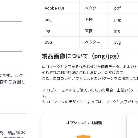
Adobe PDF
ベクター
.pdf
png
画像
.png
jpg
画像
.jpg
SVG
ベクター
.svg
納品画像について（png/jpg）
ロゴマークと文字をそれぞれ分けた画像データ、およびセ
それぞれご利用用途に合わせお使いいただけます。
す。1. ク
また、ロゴのレイアウトは以下の2パターンをご用意して
客様のご負担と
※ ロゴマニュアルをご購入いただいた場合、上記2パタ
す。
※ ロゴマークのデザインによっては、マークと文字がセ
オプション1： 縦配置
為、納品後お