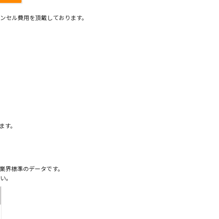
ンセル費用を頂戴しております。
）
ます。
業界標準のデータです。
い。