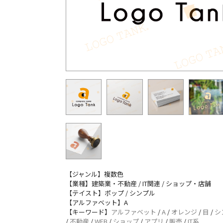
【ジャンル】複数色
【業種】建築業・不動産 / IT関連 / ショップ・店舗
【テイスト】ポップ / シンプル
【アルファベット】A
【キーワード】
アルファベット
/
A
/
オレンジ
/
目
/
シ
/
不動産
/
WEB
/
ショップ
/
アプリ
/
販売
/
IT系