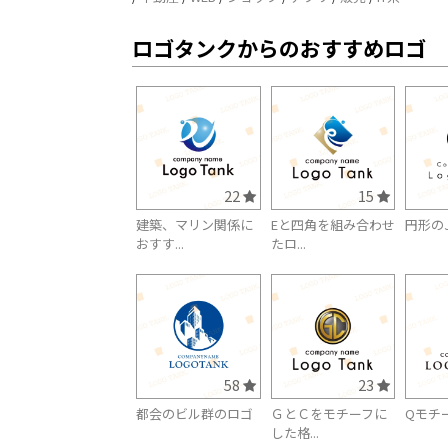
ロゴタンクからのおすすめロゴ
22
15
建築、マリン関係に
Eと四角を組み合わせ
円形の
おすす...
たロ...
58
23
都会のビル群のロゴ
ＧとＣをモチーフに
Qモチ
した格...