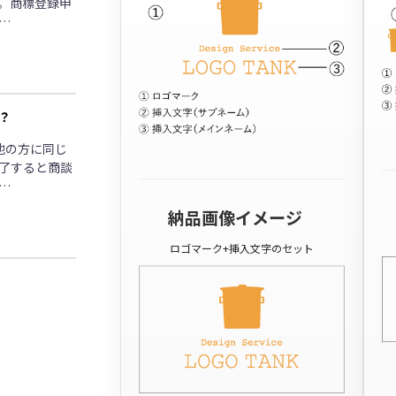
。商標登録申
…
？
他の方に同じ
了すると商談
…
納品画像イメージ
ロゴマーク+挿入文字のセット