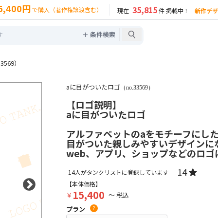
5,400円
35,815
で購入（著作権譲渡含む）
現在
件 掲載中！
新作デザ
＋ 条件検索
3569）
aに目がついたロゴ
（no.33569）
【ロゴ説明】
aに目がついたロゴ
アルファベットのaをモチーフにし
目がついた親しみやすいデザインに
web、アプリ、ショップなどのロゴ
14
14
人がタンクリストに登録しています
【本体価格】
15,400
￥
～ 税込
プラン
?