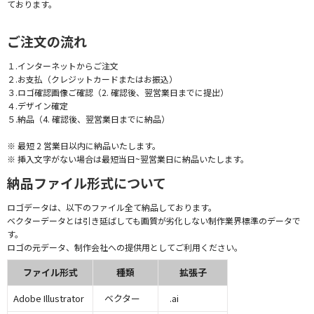
ております。
ご注文の流れ
１.インターネットからご注文
２.お支払（クレジットカードまたはお振込）
３.ロゴ確認画像ご確認（2. 確認後、翌営業日までに提出）
４.デザイン確定
５.納品（4. 確認後、翌営業日までに納品）
※ 最短 2 営業日以内に納品いたします。
※ 挿入文字がない場合は最短当日~翌営業日に納品いたします。
納品ファイル形式について
ロゴデータは、以下のファイル全て納品しております。
ベクターデータとは引き延ばしても画質が劣化しない制作業界標準のデータで
す。
ロゴの元データ、制作会社への提供用としてご利用ください。
ファイル形式
種類
拡張子
Adobe Illustrator
ベクター
.ai