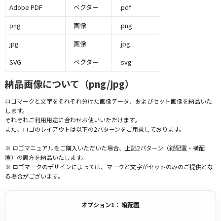
Adobe PDF
ベクター
.pdf
png
画像
.png
jpg
画像
.jpg
SVG
ベクター
.svg
納品画像について（png/jpg）
ロゴマークと文字をそれぞれ分けた画像データ、およびセット画像を納品いた
します。
それぞれご利用用途に合わせお使いいただけます。
また、ロゴのレイアウトは以下の2パターンをご用意しております。
※ ロゴマニュアルをご購入いただいた場合、上記2パターン（縦配置・横配
置）の両方を納品いたします。
※ ロゴマークのデザインによっては、マークと文字がセットのみのご提供とな
る場合がございます。
オプション1： 縦配置