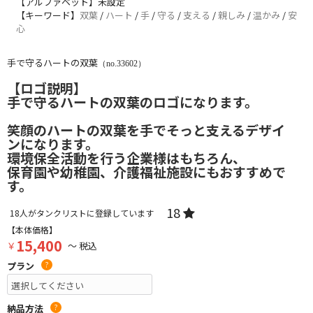
【アルファベット】未設定
【キーワード】
双葉
/
ハート
/
手
/
守る
/
支える
/
親しみ
/
温かみ
/
安
心
手で守るハートの双葉
（no.33602）
【ロゴ説明】
手で守るハートの双葉のロゴになります。
笑顔のハートの双葉を手でそっと支えるデザイ
ンになります。
環境保全活動を行う企業様はもちろん、
保育園や幼稚園、介護福祉施設にもおすすめで
す。
18
18
人がタンクリストに登録しています
【本体価格】
15,400
￥
～ 税込
プラン
?
納品方法
?