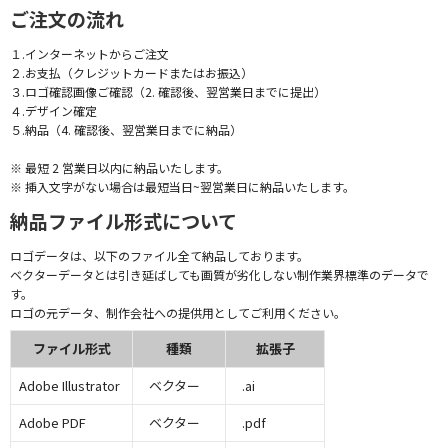
ご注文の流れ
１.インターネットからご注文
２.お支払（クレジットカードまたはお振込）
３.ロゴ確認画像ご確認（2. 確認後、翌営業日までに提出）
４.デザイン確定
５.納品（4. 確認後、翌営業日までに納品）
※ 最短 2 営業日以内に納品いたします。
※ 挿入文字がない場合は最短当日~翌営業日に納品いたします。
納品ファイル形式について
ロゴデータは、以下のファイル全て納品しております。
ベクターデータとは引き延ばしても画質が劣化しない制作業界標準のデータで
す。
ロゴの元データ、制作会社への提供用としてご利用ください。
ファイル形式
種類
拡張子
Adobe Illustrator
ベクター
.ai
Adobe PDF
ベクター
.pdf