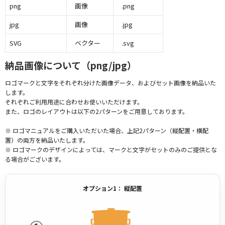
png
画像
.png
jpg
画像
.jpg
SVG
ベクター
.svg
納品画像について（png/jpg）
ロゴマークと文字をそれぞれ分けた画像データ、およびセット画像を納品いた
します。
それぞれご利用用途に合わせお使いいただけます。
また、ロゴのレイアウトは以下の2パターンをご用意しております。
※ ロゴマニュアルをご購入いただいた場合、上記2パターン（縦配置・横配
置）の両方を納品いたします。
※ ロゴマークのデザインによっては、マークと文字がセットのみのご提供とな
る場合がございます。
オプション1： 縦配置