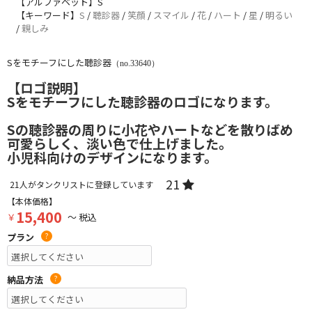
【アルファベット】S
【キーワード】
S
/
聴診器
/
笑顔
/
スマイル
/
花
/
ハート
/
星
/
明るい
/
親しみ
Sをモチーフにした聴診器
（no.33640）
【ロゴ説明】
Sをモチーフにした聴診器のロゴになります。
Sの聴診器の周りに小花やハートなどを散りばめ
可愛らしく、淡い色で仕上げました。
小児科向けのデザインになります。
21
21
人がタンクリストに登録しています
【本体価格】
15,400
￥
～ 税込
プラン
?
納品方法
?