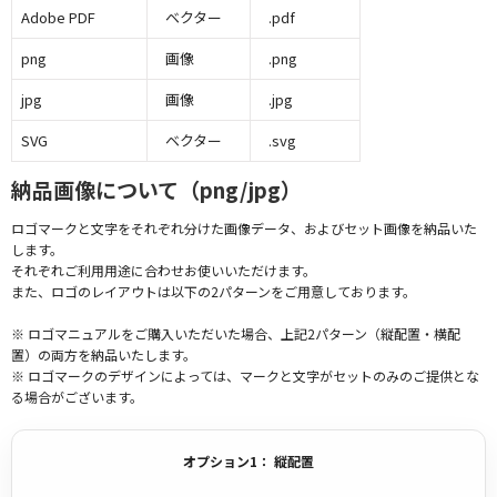
Adobe PDF
ベクター
.pdf
png
画像
.png
jpg
画像
.jpg
SVG
ベクター
.svg
納品画像について（png/jpg）
ロゴマークと文字をそれぞれ分けた画像データ、およびセット画像を納品いた
します。
それぞれご利用用途に合わせお使いいただけます。
また、ロゴのレイアウトは以下の2パターンをご用意しております。
※ ロゴマニュアルをご購入いただいた場合、上記2パターン（縦配置・横配
置）の両方を納品いたします。
※ ロゴマークのデザインによっては、マークと文字がセットのみのご提供とな
る場合がございます。
オプション1： 縦配置