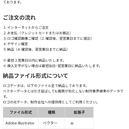
ております。
ご注文の流れ
１.インターネットからご注文
２.お支払（クレジットカードまたはお振込）
３.ロゴ確認画像ご確認（2. 確認後、翌営業日までに提出）
４.デザイン確定
５.納品（4. 確認後、翌営業日までに納品）
※ 最短 2 営業日以内に納品いたします。
※ 挿入文字がない場合は最短当日~翌営業日に納品いたします。
納品ファイル形式について
ロゴデータは、以下のファイル全て納品しております。
ベクターデータとは引き延ばしても画質が劣化しない制作業界標準のデータで
す。
ロゴの元データ、制作会社への提供用としてご利用ください。
ファイル形式
種類
拡張子
Adobe Illustrator
ベクター
.ai