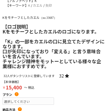
【アルファベット】K
【キーワード】
K
/
カエル
/
矢印
Kをモチーフとしたカエル
（no.33687）
【ロゴ説明】
Kをモチーフとしたカエルのロゴになります。
「K」の一部をカエルの口に見立てたデザインに
なります。
口が矢印になっており「変える」と言う意味合
いを含んでいます。
チャレンジ精神をモットーとしている様々な企
業様におすすめです。
32
32
人がタンクリストに登録しています
【本体価格】
15,400
￥
～ 税込
プラン
?
納品方法
?