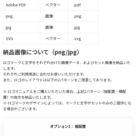
Adobe PDF
ベクター
.pdf
png
画像
.png
jpg
画像
.jpg
SVG
ベクター
.svg
納品画像について（png/jpg）
ロゴマークと文字をそれぞれ分けた画像データ、およびセット画像を納品いた
します。
それぞれご利用用途に合わせお使いいただけます。
また、ロゴのレイアウトは以下の2パターンをご用意しております。
※ ロゴマニュアルをご購入いただいた場合、上記2パターン（縦配置・横配
置）の両方を納品いたします。
※ ロゴマークのデザインによっては、マークと文字がセットのみのご提供とな
る場合がございます。
オプション1： 縦配置