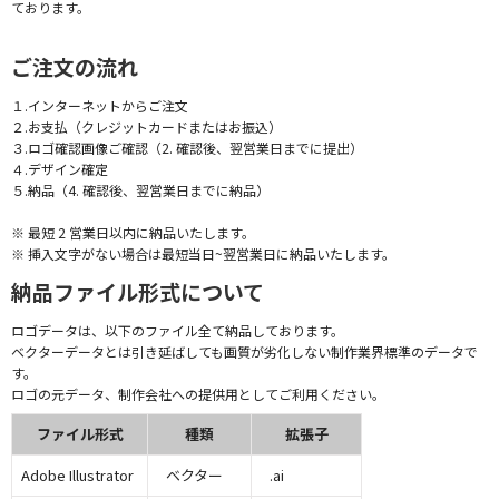
ております。
ご注文の流れ
１.インターネットからご注文
２.お支払（クレジットカードまたはお振込）
３.ロゴ確認画像ご確認（2. 確認後、翌営業日までに提出）
４.デザイン確定
５.納品（4. 確認後、翌営業日までに納品）
※ 最短 2 営業日以内に納品いたします。
※ 挿入文字がない場合は最短当日~翌営業日に納品いたします。
納品ファイル形式について
ロゴデータは、以下のファイル全て納品しております。
ベクターデータとは引き延ばしても画質が劣化しない制作業界標準のデータで
す。
ロゴの元データ、制作会社への提供用としてご利用ください。
ファイル形式
種類
拡張子
Adobe Illustrator
ベクター
.ai