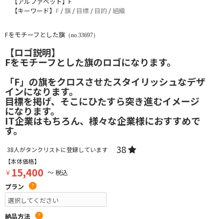
【アルファベット】F
【キーワード】
F
/
旗
/
目標
/
目的
/
組織
Fをモチーフとした旗
（no.33697）
【ロゴ説明】
Fをモチーフとした旗のロゴになります。
「F」の旗をクロスさせたスタイリッシュなデザ
インになります。
目標を掲げ、そこにひたすら突き進むイメージ
になります。
IT企業はもちろん、様々な企業様におすすめで
す。
38
38
人がタンクリストに登録しています
【本体価格】
15,400
￥
～ 税込
プラン
?
納品方法
?