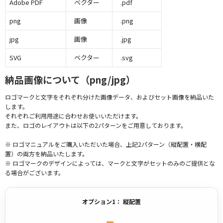
Adobe PDF
ベクター
.pdf
png
画像
.png
jpg
画像
.jpg
SVG
ベクター
.svg
納品画像について（png/jpg）
ロゴマークと文字をそれぞれ分けた画像データ、およびセット画像を納品いた
します。
それぞれご利用用途に合わせお使いいただけます。
また、ロゴのレイアウトは以下の2パターンをご用意しております。
※ ロゴマニュアルをご購入いただいた場合、上記2パターン（縦配置・横配
置）の両方を納品いたします。
※ ロゴマークのデザインによっては、マークと文字がセットのみのご提供とな
る場合がございます。
オプション1： 縦配置