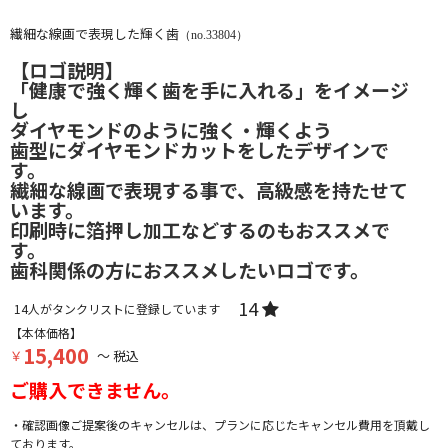
繊細な線画で表現した輝く歯
（no.33804）
【ロゴ説明】
「健康で強く輝く歯を手に入れる」をイメージ
し
ダイヤモンドのように強く・輝くよう
歯型にダイヤモンドカットをしたデザインで
す。
繊細な線画で表現する事で、高級感を持たせて
います。
印刷時に箔押し加工などするのもおススメで
す。
歯科関係の方におススメしたいロゴです。
14
14
人がタンクリストに登録しています
【本体価格】
15,400
￥
～ 税込
ご購入できません。
・確認画像ご提案後のキャンセルは、プランに応じたキャンセル費用を頂戴し
ております。