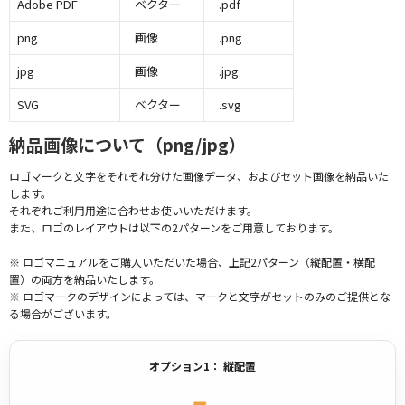
Adobe PDF
ベクター
.pdf
png
画像
.png
jpg
画像
.jpg
SVG
ベクター
.svg
納品画像について（png/jpg）
ロゴマークと文字をそれぞれ分けた画像データ、およびセット画像を納品いた
します。
それぞれご利用用途に合わせお使いいただけます。
また、ロゴのレイアウトは以下の2パターンをご用意しております。
※ ロゴマニュアルをご購入いただいた場合、上記2パターン（縦配置・横配
置）の両方を納品いたします。
※ ロゴマークのデザインによっては、マークと文字がセットのみのご提供とな
る場合がございます。
オプション1： 縦配置