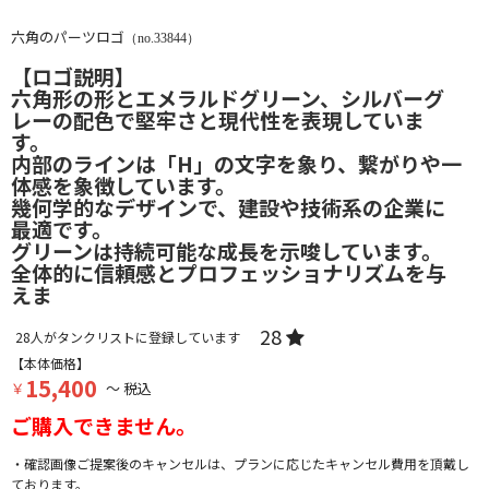
六角のパーツロゴ
（no.33844）
【ロゴ説明】
六角形の形とエメラルドグリーン、シルバーグ
レーの配色で堅牢さと現代性を表現していま
す。
内部のラインは「H」の文字を象り、繋がりや一
体感を象徴しています。
幾何学的なデザインで、建設や技術系の企業に
最適です。
グリーンは持続可能な成長を示唆しています。
全体的に信頼感とプロフェッショナリズムを与
えま
28
28
人がタンクリストに登録しています
【本体価格】
15,400
￥
～ 税込
ご購入できません。
・確認画像ご提案後のキャンセルは、プランに応じたキャンセル費用を頂戴し
ております。