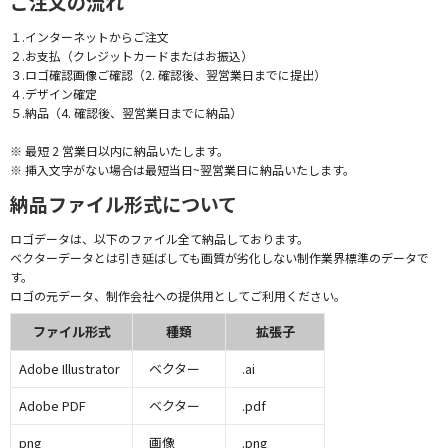
ご注文の流れ
１.インターネットからご注文
２.お支払（クレジットカードまたはお振込）
３.ロゴ確認画像ご確認（2. 確認後、翌営業日までに提出）
４.デザイン確定
５.納品（4. 確認後、翌営業日までに納品）
※ 最短 2 営業日以内に納品いたします。
※ 挿入文字がない場合は最短当日~翌営業日に納品いたします。
納品ファイル形式について
ロゴデータは、以下のファイル全て納品しております。
ベクターデータとは引き延ばしても画質が劣化しない制作業界標準のデータで
す。
ロゴの元データ、制作会社への提供用としてご利用ください。
ファイル形式
種類
拡張子
Adobe Illustrator
ベクター
.ai
Adobe PDF
ベクター
.pdf
png
画像
.png