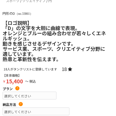
スポーツ
/
クリエイティブ
/
円
円形のD
（no.33861）
【ロゴ説明】
「D」の文字を大胆に曲線で表現。
オレンジとブルーの組み合わせが若々しくエネ
ルギッシュ。
動きを感じさせるデザインです。
サービス業、スポーツ、クリエイティブ分野に
適しています。
熱意と革新性を伝えます。
18
18
人がタンクリストに登録しています
【本体価格】
15,400
￥
～ 税込
プラン
?
納品方法
?