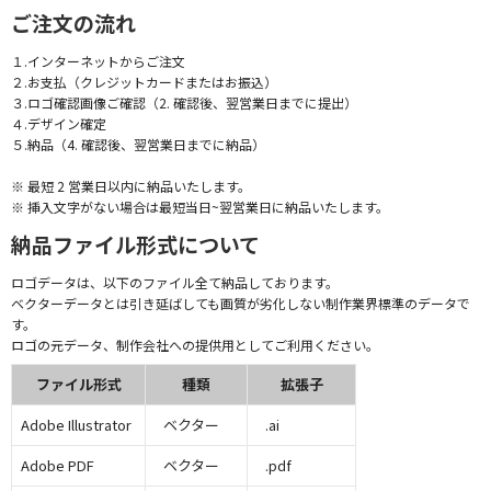
ご注文の流れ
１.インターネットからご注文
２.お支払（クレジットカードまたはお振込）
３.ロゴ確認画像ご確認（2. 確認後、翌営業日までに提出）
４.デザイン確定
５.納品（4. 確認後、翌営業日までに納品）
※ 最短 2 営業日以内に納品いたします。
※ 挿入文字がない場合は最短当日~翌営業日に納品いたします。
納品ファイル形式について
ロゴデータは、以下のファイル全て納品しております。
ベクターデータとは引き延ばしても画質が劣化しない制作業界標準のデータで
す。
ロゴの元データ、制作会社への提供用としてご利用ください。
ファイル形式
種類
拡張子
Adobe Illustrator
ベクター
.ai
Adobe PDF
ベクター
.pdf