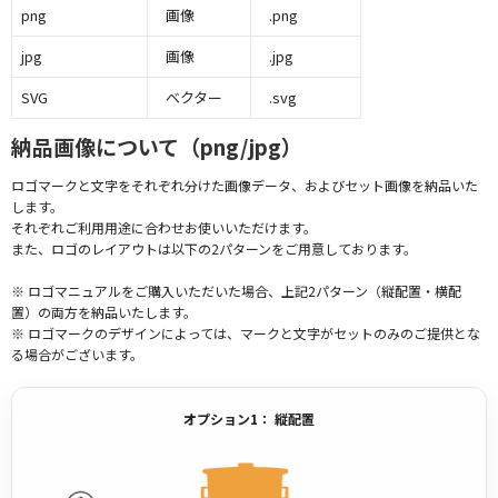
png
画像
.png
jpg
画像
.jpg
SVG
ベクター
.svg
納品画像について（png/jpg）
ロゴマークと文字をそれぞれ分けた画像データ、およびセット画像を納品いた
します。
それぞれご利用用途に合わせお使いいただけます。
また、ロゴのレイアウトは以下の2パターンをご用意しております。
※ ロゴマニュアルをご購入いただいた場合、上記2パターン（縦配置・横配
置）の両方を納品いたします。
※ ロゴマークのデザインによっては、マークと文字がセットのみのご提供とな
る場合がございます。
オプション1： 縦配置