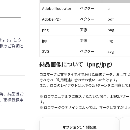
Adobe Illustrator
ベクター
.ai
Adobe PDF
ベクター
.pdf
png
画像
.png
す。1. ク
jpg
画像
.jpg
客様のご負担と
SVG
ベクター
.svg
納品画像について（png/jpg）
ロゴマークと文字をそれぞれ分けた画像データ、およびセ
それぞれご利用用途に合わせお使いいただけます。
また、ロゴのレイアウトは以下の2パターンをご用意して
為、納品後お
※ ロゴマニュアルをご購入いただいた場合、上記2パタ
。商標登録申
す。
…
※ ロゴマークのデザインによっては、マークと文字がセ
オプション1： 縦配置