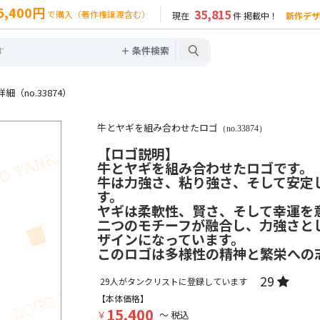
5,400円
35,815
で購入（著作権譲渡含む）
現在
件 掲載中！
新作デザ
＋ 条件検索
（no.33874）
牛とヤギを組み合わせたロゴ
（no.33874）
【ロゴ説明】
牛とヤギを組み合わせたロゴです。
牛は力強さ、粘り強さ、そして安定
す。
ヤギは柔軟性、賢さ、そして幸運を
二つのモチーフが融合し、力強さと
ザインになっています。
このロゴは多様性の精神と繁栄への
29
29
人がタンクリストに登録しています
【本体価格】
15,400
￥
～ 税込