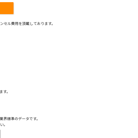
ンセル費用を頂戴しております。
）
ます。
業界標準のデータです。
い。