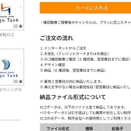
・確認画像ご提案後のキャンセルは、プランに応じたキャ
20
反転ロゴ
ご注文の流れ
１.インターネットからご注文
２.お支払（クレジットカードまたはお振込）
３.ロゴ確認画像ご確認（2. 確認後、翌営業日までに提出
４.デザイン確定
５.納品（4. 確認後、翌営業日までに納品）
30
※ 最短 2 営業日以内に納品いたします。
※ 挿入文字がない場合は最短当日~翌営業日に納品いたし
なウィングロ
納品ファイル形式について
ロゴデータは、以下のファイル全て納品しております。
ベクターデータとは引き延ばしても画質が劣化しない制作
ロゴの元データ、制作会社への提供用としてご利用くださ
ファイル形式
種類
拡張子