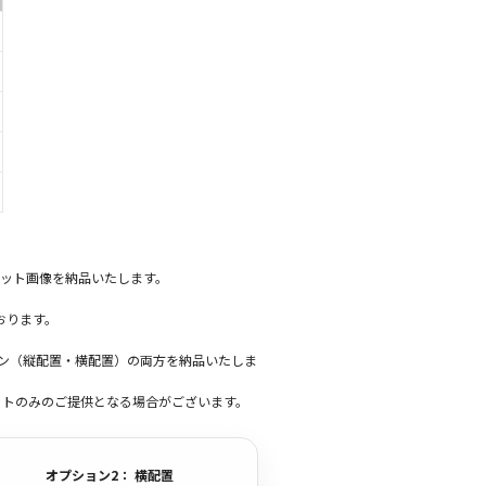
ット画像を納品いたします。
おります。
ーン（縦配置・横配置）の両方を納品いたしま
ットのみのご提供となる場合がございます。
オプション2： 横配置