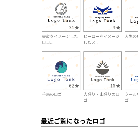
34
3
書道をイメージした
ヒーローをイメージ
人型の
ロコ...
したス...
62
16
手鳥のロゴ
大盛り・山盛りのロ
クール
ゴ
ゴ
最近ご覧になったロゴ