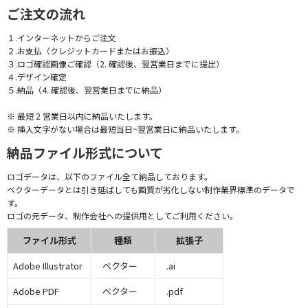
ご注文の流れ
１.インターネットからご注文
２.お支払（クレジットカードまたはお振込）
３.ロゴ確認画像ご確認（2. 確認後、翌営業日までに提出）
４.デザイン確定
５.納品（4. 確認後、翌営業日までに納品）
※ 最短 2 営業日以内に納品いたします。
※ 挿入文字がない場合は最短当日~翌営業日に納品いたします。
納品ファイル形式について
ロゴデータは、以下のファイル全て納品しております。
ベクターデータとは引き延ばしても画質が劣化しない制作業界標準のデータで
す。
ロゴの元データ、制作会社への提供用としてご利用ください。
ファイル形式
種類
拡張子
Adobe Illustrator
ベクター
.ai
Adobe PDF
ベクター
.pdf