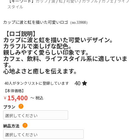
【キーワード】
カップ
/
波
/
虹
/
可愛い
/
カラフル
/
カフェ
/
ライフ
スタイル
カップに波と虹を描いた可愛いロゴ
（no.33908）
【ロゴ説明】
カップに波と虹を描いた可愛いデザイン。
カラフルで楽しげな配色。
親しみやすく愛らしい印象です。
カフェ、飲料、ライフスタイル系に適していま
す。
心地よさと癒しを伝えます。
40
40
人がタンクリストに登録しています
【本体価格】
15,400
￥
～ 税込
プラン
?
納品方法
?