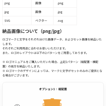
png
画像
.png
jpg
画像
.jpg
SVG
ベクター
.svg
納品画像について（png/jpg）
ロゴマークと文字をそれぞれ分けた画像データ、およびセット画像を納品いた
します。
それぞれご利用用途に合わせお使いいただけます。
また、ロゴのレイアウトは以下の2パターンをご用意しております。
※ ロゴマニュアルをご購入いただいた場合、上記2パターン（縦配置・横配
置）の両方を納品いたします。
※ ロゴマークのデザインによっては、マークと文字がセットのみのご提供とな
る場合がございます。
オプション1： 縦配置