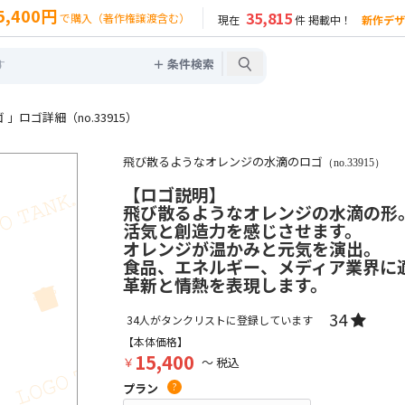
5,400円
35,815
で購入（著作権譲渡含む）
現在
件 掲載中！
新作デザ
＋ 条件検索
ロゴ詳細（no.33915）
飛び散るようなオレンジの水滴のロゴ
（no.33915）
【ロゴ説明】
飛び散るようなオレンジの水滴の形
活気と創造力を感じさせます。
オレンジが温かみと元気を演出。
食品、エネルギー、メディア業界に
革新と情熱を表現します。
34
34
人がタンクリストに登録しています
【本体価格】
15,400
￥
～ 税込
プラン
?