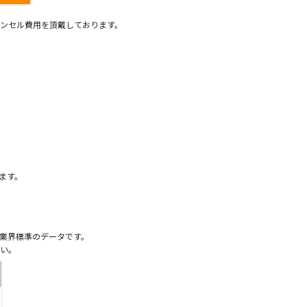
ンセル費用を頂戴しております。
）
ます。
業界標準のデータです。
い。