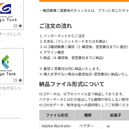
・確認画像ご提案後のキャンセルは、プランに応じたキャ
ご注文の流れ
10
チーフにした
１.インターネットからご注文
.
２.お支払（クレジットカードまたはお振込）
３.ロゴ確認画像ご確認（2. 確認後、翌営業日までに提出
４.デザイン確定
５.納品（4. 確認後、翌営業日までに納品）
※ 最短 2 営業日以内に納品いたします。
※ 挿入文字がない場合は最短当日~翌営業日に納品いたし
15
納品ファイル形式について
つながるシン
.
ロゴデータは、以下のファイル全て納品しております。
ベクターデータとは引き延ばしても画質が劣化しない制作
ロゴの元データ、制作会社への提供用としてご利用くださ
ファイル形式
種類
拡張子
Adobe Illustrator
ベクター
.ai