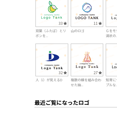
33
11
双葉（ふたば）とリ
山のロゴ
Ｇをモ
ボンを...
渦状の..
32
27
人（i）が見えるD
複数の線を組み合わ
知育に
せた抽...
プルな..
最近ご覧になったロゴ