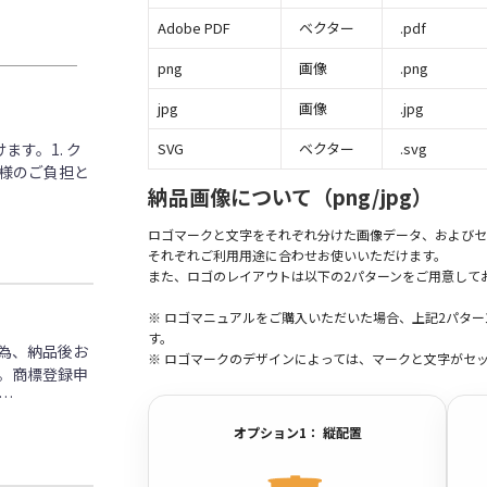
Adobe PDF
ベクター
.pdf
png
画像
.png
jpg
画像
.jpg
す。1. ク
SVG
ベクター
.svg
客様のご負担と
納品画像について（png/jpg）
ロゴマークと文字をそれぞれ分けた画像データ、およびセ
それぞれご利用用途に合わせお使いいただけます。
また、ロゴのレイアウトは以下の2パターンをご用意して
※ ロゴマニュアルをご購入いただいた場合、上記2パタ
す。
為、納品後お
※ ロゴマークのデザインによっては、マークと文字がセ
。商標登録申
…
オプション1： 縦配置