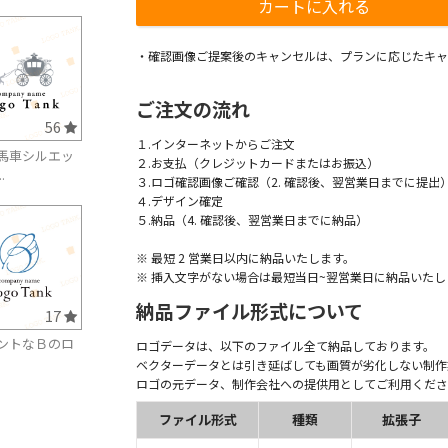
・確認画像ご提案後のキャンセルは、プランに応じたキャ
ご注文の流れ
56
１.インターネットからご注文
馬車シルエッ
２.お支払（クレジットカードまたはお振込）
.
３.ロゴ確認画像ご確認（2. 確認後、翌営業日までに提出
４.デザイン確定
５.納品（4. 確認後、翌営業日までに納品）
※ 最短 2 営業日以内に納品いたします。
※ 挿入文字がない場合は最短当日~翌営業日に納品いたし
納品ファイル形式について
17
ントなＢのロ
ロゴデータは、以下のファイル全て納品しております。
ベクターデータとは引き延ばしても画質が劣化しない制作
ロゴの元データ、制作会社への提供用としてご利用くださ
ファイル形式
種類
拡張子