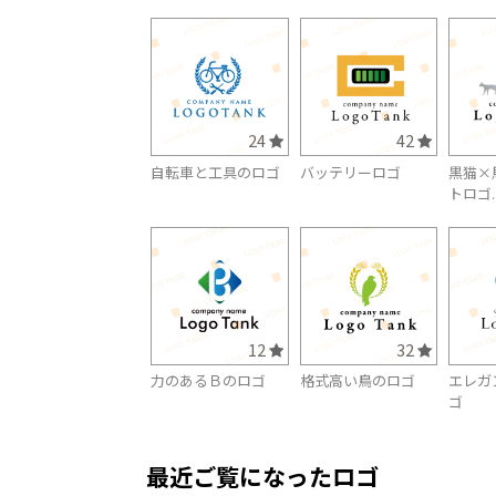
24
42
自転車と工具のロゴ
バッテリーロゴ
黒猫×
トロゴ..
12
32
力のあるＢのロゴ
格式高い鳥のロゴ
エレガ
ゴ
最近ご覧になったロゴ