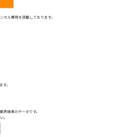
ンセル費用を頂戴しております。
）
ます。
業界標準のデータです。
い。