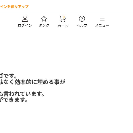
インを続々アップ
0
?
ログイン
タンク
ヘルプ
メニュー
カート
を
ゴです。
駄なく効率的に埋める事が
も言われています。
ができます。