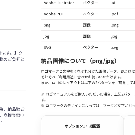
Adobe Illustrator
ベクター
.ai
Adobe PDF
ベクター
.pdf
png
画像
.png
jpg
画像
.jpg
SVG
ベクター
.svg
す。1. ク
客様のご負担と
納品画像について（png/jpg）
ロゴマークと文字をそれぞれ分けた画像データ、およびセ
それぞれご利用用途に合わせお使いいただけます。
また、ロゴのレイアウトは以下の2パターンをご用意して
※ ロゴマニュアルをご購入いただいた場合、上記2パタ
す。
※ ロゴマークのデザインによっては、マークと文字がセ
為、納品後お
。商標登録申
…
オプション1： 縦配置