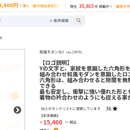
5,400円
35,815
で購入（著作権譲渡含む）
現在
件 掲載中！
新作デザ
＋ 条件検索
9）
和風モダンなY
（no.33979）
【ロゴ説明】
Yの文字と、家紋を意識した六角形
組み合わせ和風モダンを意識したロ
六角形は、組み合わせると隙間を無
できる
最も安定し、衝撃に強い優れた形と
着物の衿合わせのようにも捉える事
36
36
人がタンクリストに登録しています
【本体価格】
15,400
￥
～ 税込
?