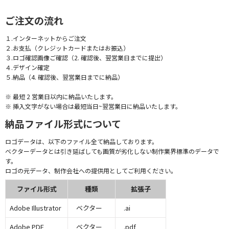
ご注文の流れ
１.インターネットからご注文
２.お支払（クレジットカードまたはお振込）
３.ロゴ確認画像ご確認（2. 確認後、翌営業日までに提出）
４.デザイン確定
５.納品（4. 確認後、翌営業日までに納品）
※ 最短 2 営業日以内に納品いたします。
※ 挿入文字がない場合は最短当日~翌営業日に納品いたします。
納品ファイル形式について
ロゴデータは、以下のファイル全て納品しております。
ベクターデータとは引き延ばしても画質が劣化しない制作業界標準のデータで
す。
ロゴの元データ、制作会社への提供用としてご利用ください。
ファイル形式
種類
拡張子
Adobe Illustrator
ベクター
.ai
Adobe PDF
ベクター
.pdf