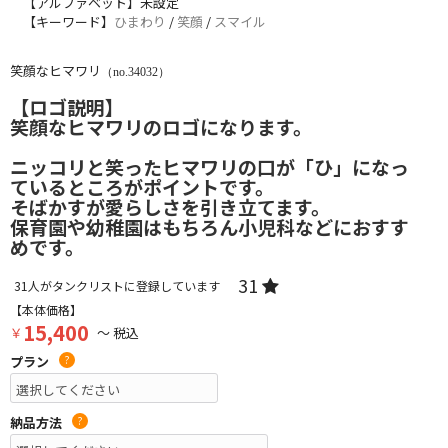
【アルファベット】未設定
【キーワード】
ひまわり
/
笑顔
/
スマイル
笑顔なヒマワリ
（no.34032）
【ロゴ説明】
笑顔なヒマワリのロゴになります。
ニッコリと笑ったヒマワリの口が「ひ」になっ
ているところがポイントです。
そばかすが愛らしさを引き立てます。
保育園や幼稚園はもちろん小児科などにおすす
めです。
31
31
人がタンクリストに登録しています
【本体価格】
15,400
￥
～ 税込
プラン
?
納品方法
?