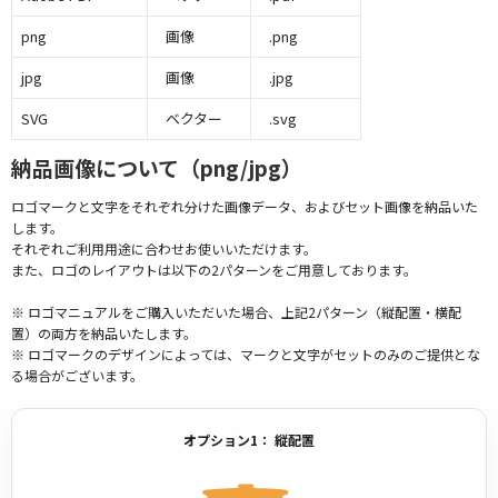
png
画像
.png
jpg
画像
.jpg
SVG
ベクター
.svg
納品画像について（png/jpg）
ロゴマークと文字をそれぞれ分けた画像データ、およびセット画像を納品いた
します。
それぞれご利用用途に合わせお使いいただけます。
また、ロゴのレイアウトは以下の2パターンをご用意しております。
※ ロゴマニュアルをご購入いただいた場合、上記2パターン（縦配置・横配
置）の両方を納品いたします。
※ ロゴマークのデザインによっては、マークと文字がセットのみのご提供とな
る場合がございます。
オプション1： 縦配置