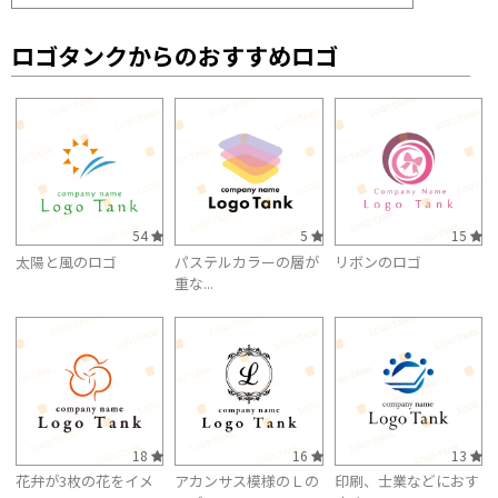
ロゴタンクからのおすすめロゴ
54
5
15
太陽と風のロゴ
パステルカラーの層が
リボンのロゴ
重な...
18
16
13
花弁が3枚の花をイメ
アカンサス模様のＬの
印刷、士業などにおす