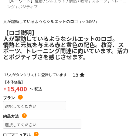
【キーワード】
躍動
/
シルエット
/
情熱
/
教育
/
スポーツ
/
トレーニ
ング
/
ポジティブ
人が躍動しているようなシルエットのロゴ
（no.34085）
【ロゴ説明】
人が躍動しているようなシルエットのロゴ。
情熱と元気を与える赤と黄色の配色。教育、ス
ポーツ、トレーニング関連に向いています。活力
とポジティブさを感じさせます。
15
15
人がタンクリストに登録しています
【本体価格】
15,400
￥
～ 税込
プラン
?
納品方法
?
ロゴマニュアル
?