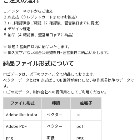
１.インターネットからご注文
２.お支払（クレジットカードまたはお振込）
３.ロゴ確認画像ご確認（2. 確認後、翌営業日までに提出）
４.デザイン確定
５.納品（4. 確認後、翌営業日までに納品）
※ 最短 2 営業日以内に納品いたします。
※ 挿入文字がない場合は最短当日~翌営業日に納品いたします。
納品ファイル形式について
ロゴデータは、以下のファイル全て納品しております。
ベクターデータとは引き延ばしても画質が劣化しない制作業界標準のデータで
す。
ロゴの元データ、制作会社への提供用としてご利用ください。
ファイル形式
種類
拡張子
Adobe Illustrator
ベクター
.ai
Adobe PDF
ベクター
.pdf
png
画像
.png