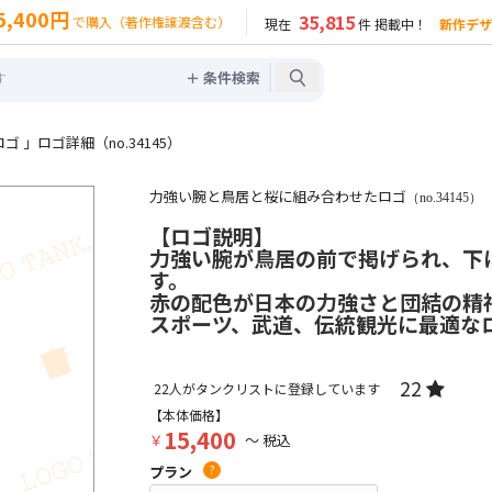
5,400円
35,815
で購入（著作権譲渡含む）
現在
件 掲載中！
新作デザ
＋ 条件検索
」ロゴ詳細（no.34145）
力強い腕と鳥居と桜に組み合わせたロゴ
（no.34145）
【ロゴ説明】
力強い腕が鳥居の前で掲げられ、下
す。
赤の配色が日本の力強さと団結の精
スポーツ、武道、伝統観光に最適な
22
22
人がタンクリストに登録しています
【本体価格】
15,400
￥
～ 税込
プラン
?