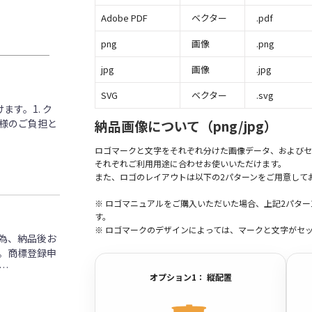
Adobe PDF
ベクター
.pdf
png
画像
.png
jpg
画像
.jpg
SVG
ベクター
.svg
す。1. ク
客様のご負担と
納品画像について（png/jpg）
ロゴマークと文字をそれぞれ分けた画像データ、およびセ
それぞれご利用用途に合わせお使いいただけます。
また、ロゴのレイアウトは以下の2パターンをご用意して
※ ロゴマニュアルをご購入いただいた場合、上記2パタ
す。
※ ロゴマークのデザインによっては、マークと文字がセ
為、納品後お
。商標登録申
…
オプション1： 縦配置