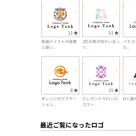
11
51
和風テイストの背景
2匹の鳥が向かい合っ
イチゴ
と固い...
て...
た...
8
15
オレンジのグラデー
エレガントサロンロ
Mと歯
ション...
ゴマー...
最近ご覧になったロゴ