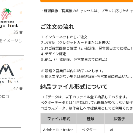
・確認画像ご提案後のキャンセルは、プランに応じたキャ
ご注文の流れ
35
１.インターネットからご注文
をイメージし
２.お支払（クレジットカードまたはお振込）
３.ロゴ確認画像ご確認（2. 確認後、翌営業日までに提出
４.デザイン確定
５.納品（4. 確認後、翌営業日までに納品）
※ 最短 2 営業日以内に納品いたします。
※ 挿入文字がない場合は最短当日~翌営業日に納品いたし
納品ファイル形式について
47
のロゴ
ロゴデータは、以下のファイル全て納品しております。
ベクターデータとは引き延ばしても画質が劣化しない制作
ロゴの元データ、制作会社への提供用としてご利用くださ
ファイル形式
種類
拡張子
Adobe Illustrator
ベクター
.ai