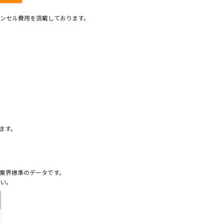
ンセル費用を頂戴しております。
）
ます。
業界標準のデータです。
い。