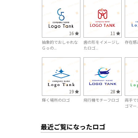
16
11
抽象的でおしゃれな
歯の形をイメージし
存在感
Ｇｏの...
たロゴ...
19
28
輝く場所のロゴ
飛行機モチーフロゴ
両手で
ゴマー..
最近ご覧になったロゴ