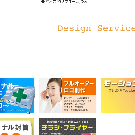
● 挿入文字(サブネーム)のみ