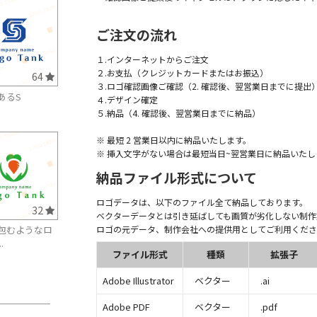
ご注文の流れ
１.インターネットからご注文
２.お支払（クレジットカードまたはお振込）
64
３.ロゴ確認画像ご確認（2. 確認後、翌営業日までに提出
あるS
４.デザイン確定
５.納品（4. 確認後、翌営業日までに納品）
※ 最短 2 営業日以内に納品いたします。
※ 挿入文字がない場合は最短当日~翌営業日に納品いたし
納品ファイル形式について
ロゴデータは、以下のファイル全て納品しております。
32
ベクターデータとは引き延ばしても画質が劣化しない制作
ロゴの元データ、制作会社への提供用としてご利用くださ
包むようなロ
.
ファイル形式
種類
拡張子
Adobe Illustrator
ベクター
.ai
Adobe PDF
ベクター
.pdf