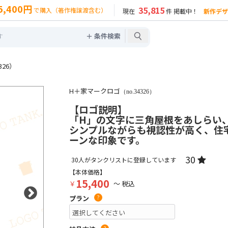
5,400円
35,815
で購入（著作権譲渡含む）
現在
件 掲載中！
新作デザ
＋ 条件検索
26）
H＋家マークロゴ
（no.34326）
【ロゴ説明】
「H」の文字に三角屋根をあしらい
シンプルながらも視認性が高く、住
ーンな印象です。
30
30
人がタンクリストに登録しています
【本体価格】
15,400
￥
～ 税込
プラン
?