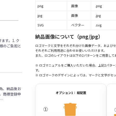
png
画像
.png
jpg
画像
.jpg
SVG
ベクター
.svg
納品画像について（png/jpg）
す。1. ク
客様のご負担と
ロゴマークと文字をそれぞれ分けた画像データ、およびセ
それぞれご利用用途に合わせお使いいただけます。
また、ロゴのレイアウトは以下の2パターンをご用意して
※ ロゴマニュアルをご購入いただいた場合、上記2パタ
す。
※ ロゴマークのデザインによっては、マークと文字がセ
為、納品後お
オプション1： 縦配置
。商標登録申
…