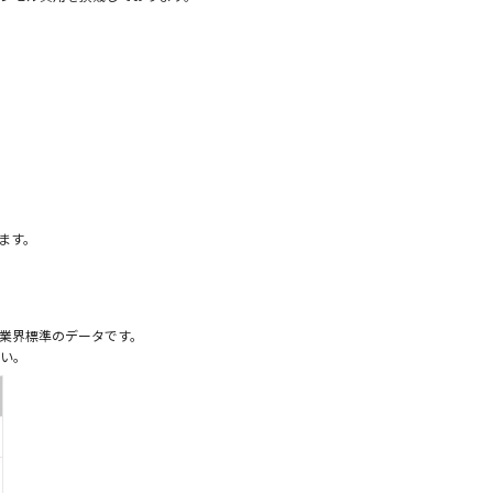
）
ます。
業界標準のデータです。
い。