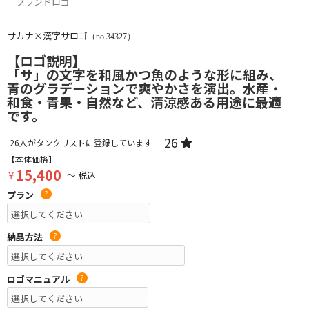
ブランドロゴ
サカナ×漢字サロゴ
（no.34327）
【ロゴ説明】
「サ」の文字を和風かつ魚のような形に組み、
青のグラデーションで爽やかさを演出。水産・
和食・青果・自然など、清涼感ある用途に最適
です。
26
26
人がタンクリストに登録しています
【本体価格】
15,400
￥
～ 税込
プラン
?
納品方法
?
ロゴマニュアル
?