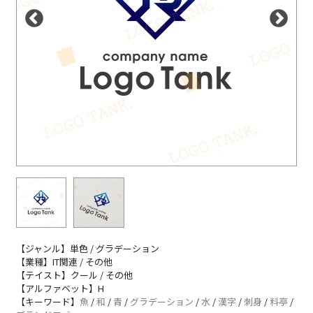
【ジャンル】単色 / グラデーション
【業種】IT関連 / その他
【テイスト】クール / その他
【アルファベット】H
【キーワード】
魚
/
和
/
青
/
グラデーション
/
水
/
漢字
/
刺身
/
料亭
/