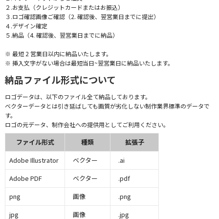
２.お支払（クレジットカードまたはお振込）
３.ロゴ確認画像ご確認（2. 確認後、翌営業日までに提出）
４.デザイン確定
５.納品（4. 確認後、翌営業日までに納品）
※ 最短 2 営業日以内に納品いたします。
※ 挿入文字がない場合は最短当日~翌営業日に納品いたします。
納品ファイル形式について
ロゴデータは、以下のファイル全て納品しております。
ベクターデータとは引き延ばしても画質が劣化しない制作業界標準のデータで
す。
ロゴの元データ、制作会社への提供用としてご利用ください。
ファイル形式
種類
拡張子
Adobe Illustrator
ベクター
.ai
Adobe PDF
ベクター
.pdf
png
画像
.png
jpg
画像
.jpg