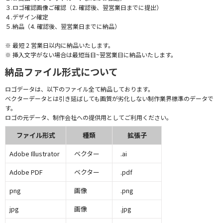
３.ロゴ確認画像ご確認（2. 確認後、翌営業日までに提出）
４.デザイン確定
５.納品（4. 確認後、翌営業日までに納品）
※ 最短 2 営業日以内に納品いたします。
※ 挿入文字がない場合は最短当日~翌営業日に納品いたします。
納品ファイル形式について
ロゴデータは、以下のファイル全て納品しております。
ベクターデータとは引き延ばしても画質が劣化しない制作業界標準のデータで
す。
ロゴの元データ、制作会社への提供用としてご利用ください。
ファイル形式
種類
拡張子
Adobe Illustrator
ベクター
.ai
Adobe PDF
ベクター
.pdf
png
画像
.png
jpg
画像
.jpg