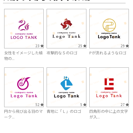
23
25
29
女性をイメージした植
攻撃的なＳのロゴ
Pが流れるようなロゴ
物の...
52
5
27
円から飛び出る羽のマ
青地に「Ｌ」のロゴ
四角形の中に上の文字
ーク...
が入...