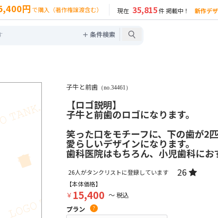
5,400円
35,815
で購入（著作権譲渡含む）
現在
件 掲載中！
新作デザ
＋ 条件検索
子牛と前歯
（no.34461）
【ロゴ説明】
子牛と前歯のロゴになります。
笑った口をモチーフに、下の歯が2
愛らしいデザインになります。
歯科医院はもちろん、小児歯科にお
26
26
人がタンクリストに登録しています
【本体価格】
15,400
￥
～ 税込
プラン
?