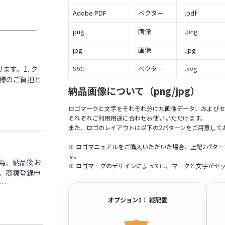
Adobe PDF
ベクター
.pdf
png
画像
.png
jpg
画像
.jpg
す。1. ク
SVG
ベクター
.svg
客様のご負担と
納品画像について（png/jpg）
ロゴマークと文字をそれぞれ分けた画像データ、およびセ
それぞれご利用用途に合わせお使いいただけます。
また、ロゴのレイアウトは以下の2パターンをご用意して
※ ロゴマニュアルをご購入いただいた場合、上記2パタ
す。
為、納品後お
※ ロゴマークのデザインによっては、マークと文字がセ
。商標登録申
…
オプション1： 縦配置