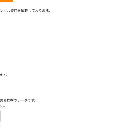
ンセル費用を頂戴しております。
）
ます。
業界標準のデータです。
い。