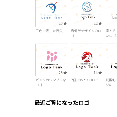
20
22
三色で表した弓矢
幾何学デザインのロ
家とＥ
ゴ
たロゴ..
25
14
ピンクのシンプルな
円形のSとAのロゴ
泥酔し
ロゴ
ジの...
最近ご覧になったロゴ