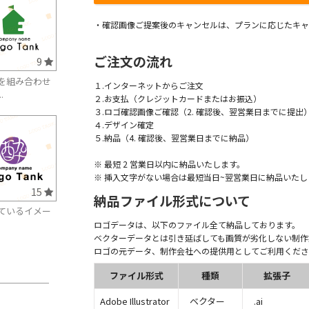
・確認画像ご提案後のキャンセルは、プランに応じたキャ
ご注文の流れ
9
を組み合わせ
１.インターネットからご注文
.
２.お支払（クレジットカードまたはお振込）
３.ロゴ確認画像ご確認（2. 確認後、翌営業日までに提出
４.デザイン確定
５.納品（4. 確認後、翌営業日までに納品）
※ 最短 2 営業日以内に納品いたします。
※ 挿入文字がない場合は最短当日~翌営業日に納品いたし
15
納品ファイル形式について
ているイメー
ロゴデータは、以下のファイル全て納品しております。
ベクターデータとは引き延ばしても画質が劣化しない制作
ロゴの元データ、制作会社への提供用としてご利用くださ
ファイル形式
種類
拡張子
Adobe Illustrator
ベクター
.ai