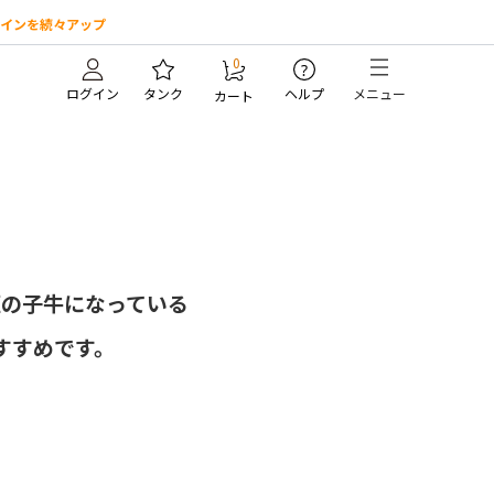
インを続々アップ
0
?
ログイン
タンク
ヘルプ
メニュー
カート
匹の子牛になっている
すすめです。