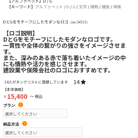
【アルファベット】D / G
【キーワード】
アルファベット
/
D
/
G
/
文字
/
情熱
/
建設
/
保険
DとGをモチーフにしたモダンなロゴ
（no.34513）
【ロゴ説明】
DとGをモチーフにしたモダンなロゴです。
一貫性や全体の繋がりの強さをイメージさせま
す。
また、深みのある赤で落ち着いたイメージの中
にも情熱や活力を感じさせます。
建設業や保険会社のロゴにおすすめです。
14
14
人がタンクリストに登録しています
【本体価格】
15,400
￥
～ 税込
プラン
?
納品方法
?