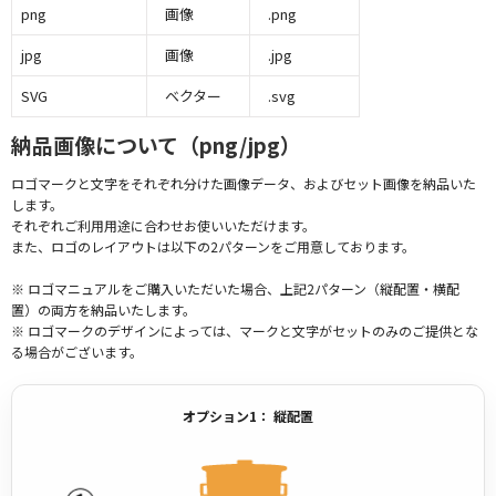
png
画像
.png
jpg
画像
.jpg
SVG
ベクター
.svg
納品画像について（png/jpg）
ロゴマークと文字をそれぞれ分けた画像データ、およびセット画像を納品いた
します。
それぞれご利用用途に合わせお使いいただけます。
また、ロゴのレイアウトは以下の2パターンをご用意しております。
※ ロゴマニュアルをご購入いただいた場合、上記2パターン（縦配置・横配
置）の両方を納品いたします。
※ ロゴマークのデザインによっては、マークと文字がセットのみのご提供とな
る場合がございます。
オプション1： 縦配置