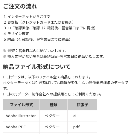
ご注文の流れ
１.インターネットからご注文
２.お支払（クレジットカードまたはお振込）
３.ロゴ確認画像ご確認（2. 確認後、翌営業日までに提出）
４.デザイン確定
５.納品（4. 確認後、翌営業日までに納品）
※ 最短 2 営業日以内に納品いたします。
※ 挿入文字がない場合は最短当日~翌営業日に納品いたします。
納品ファイル形式について
ロゴデータは、以下のファイル全て納品しております。
ベクターデータとは引き延ばしても画質が劣化しない制作業界標準のデータで
す。
ロゴの元データ、制作会社への提供用としてご利用ください。
ファイル形式
種類
拡張子
Adobe Illustrator
ベクター
.ai
Adobe PDF
ベクター
.pdf