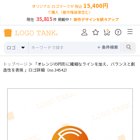
15,400円
オリジナル ロゴマークが 税込
で購入（著作権譲渡含む）
35,815
現在
件 掲載中！
新作デザインを続々アップ
0
?
＋ 条件検索
ロゴ
トップページ
＞ 「オレンジの円形に繊細なラインを加え、バランスと創
造性を表現 」ロゴ詳細（no.34542）