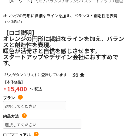
【キーワード】
円形
/
バランス
/
オレンジ
/
スタートアップ
/
暖色
オレンジの円形に繊細なラインを加え、バランスと創造性を表現
（no.34542）
【ロゴ説明】
オレンジの円形に繊細なラインを加え、バラン
スと創造性を表現。
暖色が活発さと自信を感じさせます。
スタートアップやデザイン会社におすすめで
す。
36
36
人がタンクリストに登録しています
【本体価格】
15,400
￥
～ 税込
プラン
?
納品方法
?
ロゴマニュアル
?