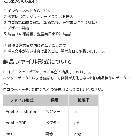
１.インターネットからご注文
２.お支払（クレジットカードまたはお振込）
３.ロゴ確認画像ご確認（2. 確認後、翌営業日までに提出）
４.デザイン確定
５.納品（4. 確認後、翌営業日までに納品）
※ 最短 2 営業日以内に納品いたします。
※ 挿入文字がない場合は最短当日~翌営業日に納品いたします。
納品ファイル形式について
ロゴデータは、以下のファイル全て納品しております。
ベクターデータとは引き延ばしても画質が劣化しない制作業界標準のデータで
す。
ロゴの元データ、制作会社への提供用としてご利用ください。
ファイル形式
種類
拡張子
Adobe Illustrator
ベクター
.ai
Adobe PDF
ベクター
.pdf
png
画像
.png