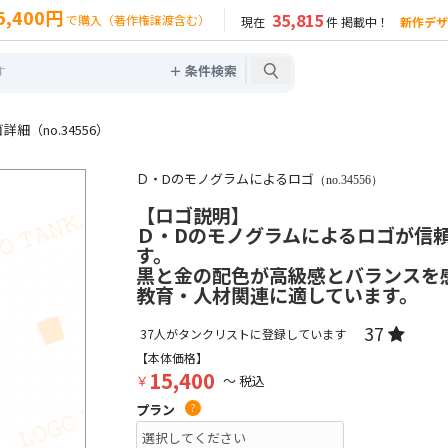
5,400円
35,815
で購入（著作権譲渡含む）
現在
件 掲載中！
新作デザ
＋ 条件検索
細（no.34556）
Ｄ・Dのモノグラムによるロゴ
（no.34556）
【ロゴ説明】
Ｄ・Dのモノグラムによるロゴが信
す。
黒と金の配色が高級感とバランスを
教育・人材関連に適しています。
37
37
人がタンクリストに登録しています
【本体価格】
15,400
￥
～ 税込
プラン
?