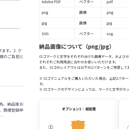
Adobe PDF
ベクター
.pdf
png
画像
.png
jpg
画像
.jpg
SVG
ベクター
.svg
納品画像について（png/jpg）
す。1. ク
客様のご負担と
ロゴマークと文字をそれぞれ分けた画像データ、およびセ
それぞれご利用用途に合わせお使いいただけます。
また、ロゴのレイアウトは以下の2パターンをご用意して
※ ロゴマニュアルをご購入いただいた場合、上記2パタ
す。
※ ロゴマークのデザインによっては、マークと文字がセ
為、納品後お
オプション1： 縦配置
。商標登録申
…