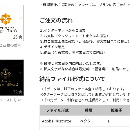
・確認画像ご提案後のキャンセルは、プランに応じたキャ
ご注文の流れ
１.インターネットからご注文
２.お支払（クレジットカードまたはお振込）
25
３.ロゴ確認画像ご確認（2. 確認後、翌営業日までに提出
と四枚の葉を
４.デザイン確定
.
５.納品（4. 確認後、翌営業日までに納品）
※ 最短 2 営業日以内に納品いたします。
※ 挿入文字がない場合は最短当日~翌営業日に納品いたし
納品ファイル形式について
ロゴデータは、以下のファイル全て納品しております。
32
ベクターデータとは引き延ばしても画質が劣化しない制作
ベースにした
ロゴの元データ、制作会社への提供用としてご利用くださ
.
ファイル形式
種類
拡張子
Adobe Illustrator
ベクター
.ai