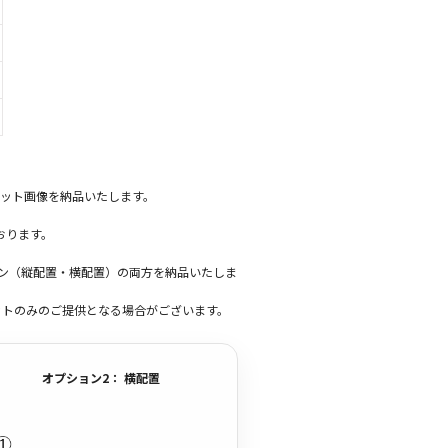
ット画像を納品いたします。
おります。
ーン（縦配置・横配置）の両方を納品いたしま
ットのみのご提供となる場合がございます。
オプション2： 横配置