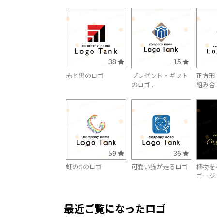
38
15
赤と黒のロゴ
プレゼント・ギフト
正方形
のロゴ...
組み合..
59
36
虹のGのロゴ
可愛い猫が走るロゴ
植物を
ゴージ..
最近ご覧になったロゴ