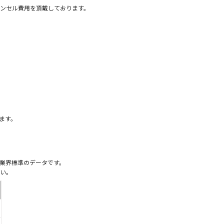
ンセル費用を頂戴しております。
）
ます。
業界標準のデータです。
い。