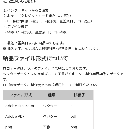
１.インターネットからご注文
２.お支払（クレジットカードまたはお振込）
３.ロゴ確認画像ご確認（2. 確認後、翌営業日までに提出）
４.デザイン確定
５.納品（4. 確認後、翌営業日までに納品）
※ 最短 2 営業日以内に納品いたします。
※ 挿入文字がない場合は最短当日~翌営業日に納品いたします。
納品ファイル形式について
ロゴデータは、以下のファイル全て納品しております。
ベクターデータとは引き延ばしても画質が劣化しない制作業界標準のデータで
す。
ロゴの元データ、制作会社への提供用としてご利用ください。
ファイル形式
種類
拡張子
Adobe Illustrator
ベクター
.ai
Adobe PDF
ベクター
.pdf
png
画像
.png