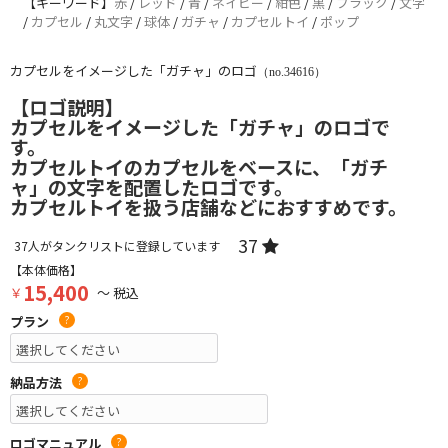
【キーワード】
赤
/
レッド
/
青
/
ネイビー
/
紺色
/
黒
/
ブラック
/
文字
/
カプセル
/
丸文字
/
球体
/
ガチャ
/
カプセルトイ
/
ポップ
カプセルをイメージした「ガチャ」のロゴ
（no.34616）
【ロゴ説明】
カプセルをイメージした「ガチャ」のロゴで
す。
カプセルトイのカプセルをベースに、「ガチ
ャ」の文字を配置したロゴです。
カプセルトイを扱う店舗などにおすすめです。
37
37
人がタンクリストに登録しています
【本体価格】
15,400
￥
～ 税込
プラン
?
納品方法
?
ロゴマニュアル
?