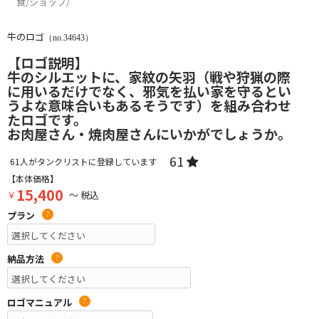
食/ショップ/
牛のロゴ
（no.34643）
【ロゴ説明】
牛のシルエットに、家紋の矢羽（戦や狩猟の際
に用いるだけでなく、邪気を払い家を守るとい
うよな意味合いもあるそうです）を組み合わせ
たロゴです。
お肉屋さん・焼肉屋さんにいかがでしょうか。
61
61
人がタンクリストに登録しています
【本体価格】
15,400
￥
～ 税込
プラン
?
納品方法
?
ロゴマニュアル
?