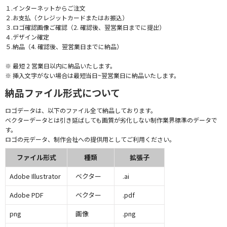
１.インターネットからご注文
２.お支払（クレジットカードまたはお振込）
３.ロゴ確認画像ご確認（2. 確認後、翌営業日までに提出）
４.デザイン確定
５.納品（4. 確認後、翌営業日までに納品）
※ 最短 2 営業日以内に納品いたします。
※ 挿入文字がない場合は最短当日~翌営業日に納品いたします。
納品ファイル形式について
ロゴデータは、以下のファイル全て納品しております。
ベクターデータとは引き延ばしても画質が劣化しない制作業界標準のデータで
す。
ロゴの元データ、制作会社への提供用としてご利用ください。
ファイル形式
種類
拡張子
Adobe Illustrator
ベクター
.ai
Adobe PDF
ベクター
.pdf
png
画像
.png