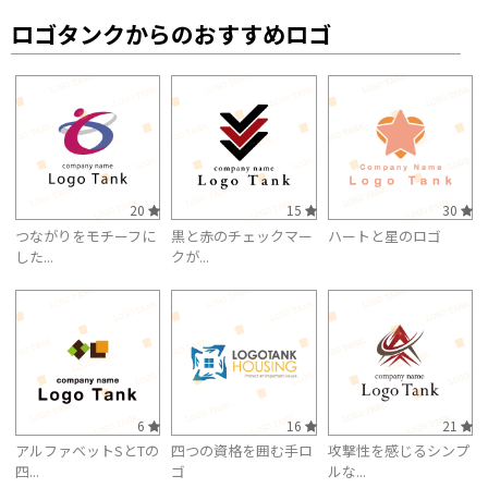
ロゴタンクからのおすすめロゴ
20
15
30
つながりをモチーフに
黒と赤のチェックマー
ハートと星のロゴ
した...
クが...
6
16
21
アルファベットSとTの
四つの資格を囲む手ロ
攻撃性を感じるシンプ
四...
ゴ
ルな...