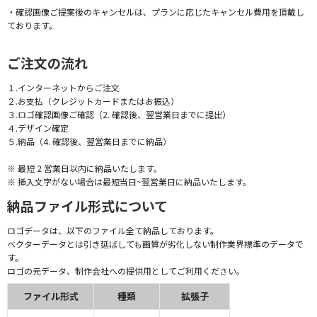
・確認画像ご提案後のキャンセルは、プランに応じたキャンセル費用を頂戴し
ております。
ご注文の流れ
１.インターネットからご注文
２.お支払（クレジットカードまたはお振込）
３.ロゴ確認画像ご確認（2. 確認後、翌営業日までに提出）
４.デザイン確定
５.納品（4. 確認後、翌営業日までに納品）
※ 最短 2 営業日以内に納品いたします。
※ 挿入文字がない場合は最短当日~翌営業日に納品いたします。
納品ファイル形式について
ロゴデータは、以下のファイル全て納品しております。
ベクターデータとは引き延ばしても画質が劣化しない制作業界標準のデータで
す。
ロゴの元データ、制作会社への提供用としてご利用ください。
ファイル形式
種類
拡張子