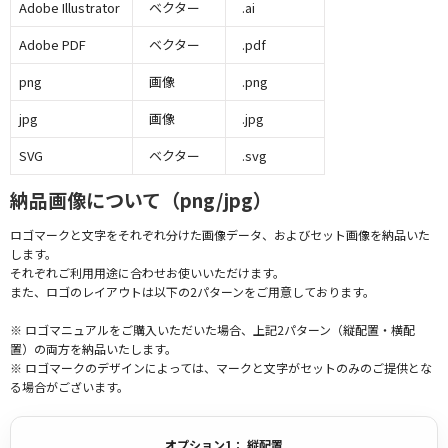
Adobe Illustrator
ベクター
.ai
Adobe PDF
ベクター
.pdf
png
画像
.png
jpg
画像
.jpg
SVG
ベクター
.svg
納品画像について（png/jpg）
ロゴマークと文字をそれぞれ分けた画像データ、およびセット画像を納品いた
します。
それぞれご利用用途に合わせお使いいただけます。
また、ロゴのレイアウトは以下の2パターンをご用意しております。
※ ロゴマニュアルをご購入いただいた場合、上記2パターン（縦配置・横配
置）の両方を納品いたします。
※ ロゴマークのデザインによっては、マークと文字がセットのみのご提供とな
る場合がございます。
オプション1： 縦配置