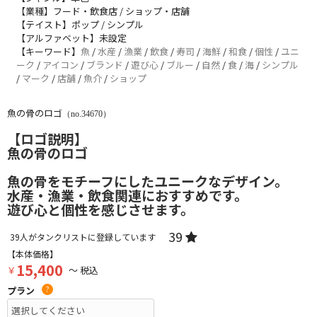
【業種】フード・飲食店 / ショップ・店舗
【テイスト】ポップ / シンプル
【アルファベット】未設定
【キーワード】
魚
/
水産
/
漁業
/
飲食
/
寿司
/
海鮮
/
和食
/
個性
/
ユニ
ーク
/
アイコン
/
ブランド
/
遊び心
/
ブルー
/
自然
/
食
/
海
/
シンプル
/
マーク
/
店舗
/
魚介
/
ショップ
魚の骨のロゴ
（no.34670）
【ロゴ説明】
魚の骨のロゴ
魚の骨をモチーフにしたユニークなデザイン。
水産・漁業・飲食関連におすすめです。
遊び心と個性を感じさせます。
39
39
人がタンクリストに登録しています
【本体価格】
15,400
￥
～ 税込
プラン
?