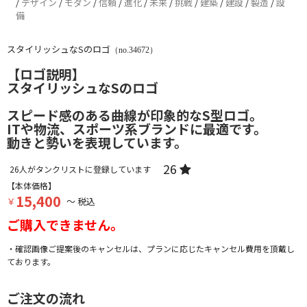
/
デザイン
/
モダン
/
信頼
/
進化
/
未来
/
挑戦
/
建築
/
建設
/
製造
/
設
備
スタイリッシュなSのロゴ
（no.34672）
【ロゴ説明】
スタイリッシュなSのロゴ
スピード感のある曲線が印象的なS型ロゴ。
ITや物流、スポーツ系ブランドに最適です。
動きと勢いを表現しています。
26
26
人がタンクリストに登録しています
【本体価格】
15,400
￥
～ 税込
ご購入できません。
・確認画像ご提案後のキャンセルは、プランに応じたキャンセル費用を頂戴し
ております。
ご注文の流れ