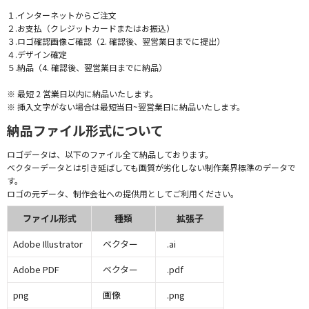
１.インターネットからご注文
２.お支払（クレジットカードまたはお振込）
３.ロゴ確認画像ご確認（2. 確認後、翌営業日までに提出）
４.デザイン確定
５.納品（4. 確認後、翌営業日までに納品）
※ 最短 2 営業日以内に納品いたします。
※ 挿入文字がない場合は最短当日~翌営業日に納品いたします。
納品ファイル形式について
ロゴデータは、以下のファイル全て納品しております。
ベクターデータとは引き延ばしても画質が劣化しない制作業界標準のデータで
す。
ロゴの元データ、制作会社への提供用としてご利用ください。
ファイル形式
種類
拡張子
Adobe Illustrator
ベクター
.ai
Adobe PDF
ベクター
.pdf
png
画像
.png