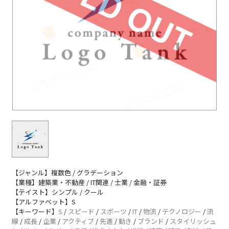
【ジャンル】複数色 / グラデーション
【業種】建築業・不動産 / IT関連 / 士業 / 金融・証券
【テイスト】シンプル / クール
【アルファベット】S
【キーワード】
S
/
スピード
/
スポーツ
/
IT
/
物流
/
テクノロジー
/
流
線
/
成長
/
企業
/
アクティブ
/
先進
/
動き
/
ブランド
/
スタイリッシュ