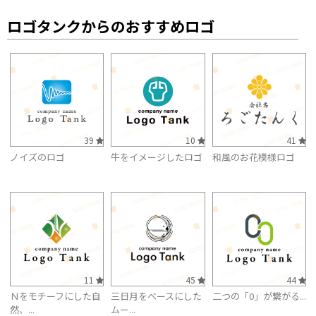
ロゴタンクからのおすすめロゴ
39
10
41
ノイズのロゴ
牛をイメージしたロゴ
和風のお花模様ロゴ
11
45
44
Ｎをモチーフにした自
三日月をベースにした
二つの「0」が繋がる...
然、...
ムー...