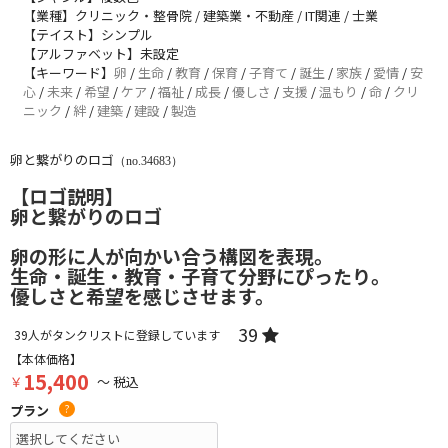
【業種】クリニック・整骨院 / 建築業・不動産 / IT関連 / 士業
【テイスト】シンプル
【アルファベット】未設定
【キーワード】
卵
/
生命
/
教育
/
保育
/
子育て
/
誕生
/
家族
/
愛情
/
安
心
/
未来
/
希望
/
ケア
/
福祉
/
成長
/
優しさ
/
支援
/
温もり
/
命
/
クリ
ニック
/
絆
/
建築
/
建設
/
製造
卵と繋がりのロゴ
（no.34683）
【ロゴ説明】
卵と繋がりのロゴ
卵の形に人が向かい合う構図を表現。
生命・誕生・教育・子育て分野にぴったり。
優しさと希望を感じさせます。
39
39
人がタンクリストに登録しています
【本体価格】
15,400
￥
～ 税込
プラン
?