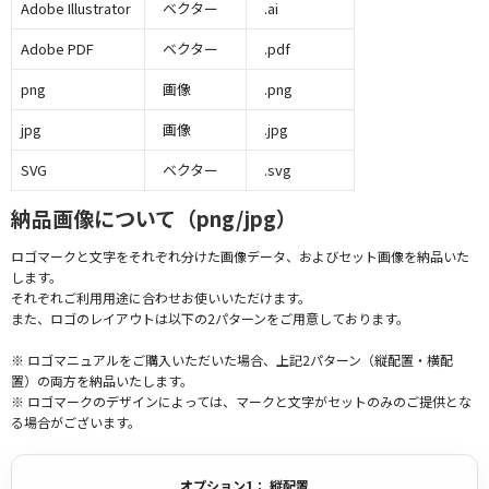
Adobe Illustrator
ベクター
.ai
Adobe PDF
ベクター
.pdf
png
画像
.png
jpg
画像
.jpg
SVG
ベクター
.svg
納品画像について（png/jpg）
ロゴマークと文字をそれぞれ分けた画像データ、およびセット画像を納品いた
します。
それぞれご利用用途に合わせお使いいただけます。
また、ロゴのレイアウトは以下の2パターンをご用意しております。
※ ロゴマニュアルをご購入いただいた場合、上記2パターン（縦配置・横配
置）の両方を納品いたします。
※ ロゴマークのデザインによっては、マークと文字がセットのみのご提供とな
る場合がございます。
オプション1： 縦配置