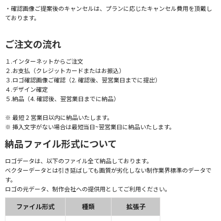
・確認画像ご提案後のキャンセルは、プランに応じたキャンセル費用を頂戴し
ております。
ご注文の流れ
１.インターネットからご注文
２.お支払（クレジットカードまたはお振込）
３.ロゴ確認画像ご確認（2. 確認後、翌営業日までに提出）
４.デザイン確定
５.納品（4. 確認後、翌営業日までに納品）
※ 最短 2 営業日以内に納品いたします。
※ 挿入文字がない場合は最短当日~翌営業日に納品いたします。
納品ファイル形式について
ロゴデータは、以下のファイル全て納品しております。
ベクターデータとは引き延ばしても画質が劣化しない制作業界標準のデータで
す。
ロゴの元データ、制作会社への提供用としてご利用ください。
ファイル形式
種類
拡張子