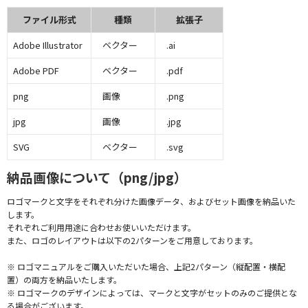
ファイル形式
種類
拡張子
Adobe Illustrator
ベクター
.ai
Adobe PDF
ベクター
.pdf
png
画像
.png
jpg
画像
.jpg
SVG
ベクター
.svg
納品画像について（png/jpg）
ロゴマークと文字をそれぞれ分けた画像データ、およびセット画像を納品いた
します。
それぞれご利用用途に合わせお使いいただけます。
また、ロゴのレイアウトは以下の2パターンをご用意しております。
※ ロゴマニュアルをご購入いただいた場合、上記2パターン（縦配置・横配
置）の両方を納品いたします。
※ ロゴマークのデザインによっては、マークと文字がセットのみのご提供とな
る場合がございます。