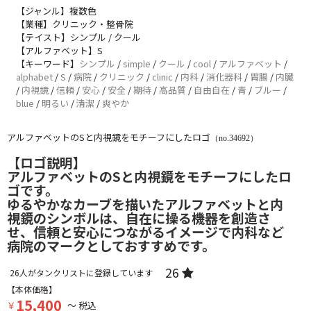
【ジャンル】複数色
【業種】クリニック・整骨院
【テイスト】シンプル / クール
【アルファベット】S
【キーワード】
シンプル
/
simple
/
クール
/
cool
/
アルファベット
/
alphabet
/
S
/
病院
/
クリニック
/
clinic
/
内科
/
消化器科
/
胃腸
/
内臓
/
内視鏡
/
信頼
/
安心
/
安全
/
期待
/
高品質
/
自由自在
/
青
/
ブルー
/
blue
/
明るい
/
清潔
/
爽やか
アルファベットのSと内視鏡をモチーフにしたロゴ
（no.34692）
【ロゴ説明】
アルファベットのSと内視鏡をモチーフにしたロ
ゴです。
ゆるやかなカーブを描いたアルファベットと内
視鏡のシンボルは、自在に操る機器を創造さ
せ、信頼と安心につながるイメージで内科など
病院のマークとしておすすめです。
26
26
人がタンクリストに登録しています
【本体価格】
15,400
￥
～ 税込