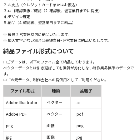
２.お支払（クレジットカードまたはお振込）
３.ロゴ確認画像ご確認（2. 確認後、翌営業日までに提出）
４.デザイン確定
５.納品（4. 確認後、翌営業日までに納品）
※ 最短 2 営業日以内に納品いたします。
※ 挿入文字がない場合は最短当日~翌営業日に納品いたします。
納品ファイル形式について
ロゴデータは、以下のファイル全て納品しております。
ベクターデータとは引き延ばしても画質が劣化しない制作業界標準のデータで
す。
ロゴの元データ、制作会社への提供用としてご利用ください。
ファイル形式
種類
拡張子
Adobe Illustrator
ベクター
.ai
Adobe PDF
ベクター
.pdf
png
画像
.png
jpg
画像
.jpg