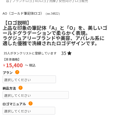
容
/
ブランドロゴ
/
AOロゴ
/
洗練
/
女性向け
/
ロゴ販売
AO（ゴールド筆記体ロゴ）
（no.34822）
【ロゴ説明】
上品な印象の筆記体「A」と「O」を、美しいゴ
ールドグラデーションで柔らかく表現。
ラグジュアリーブランドや美容、アパレル系に
適した優雅で洗練されたロゴデザインです。
35
35
人がタンクリストに登録しています
【本体価格】
15,400
￥
～ 税込
プラン
?
納品方法
?
ロゴマニュアル
?