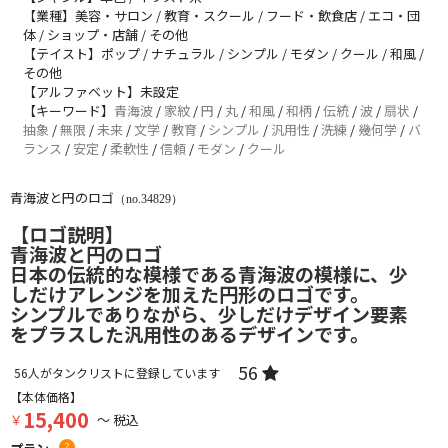
【業種】美容・サロン / 教育・スクール / フード・飲食店 / エコ・団
体 / ショップ・店舗 / その他
【テイスト】ポップ / ナチュラル / シンプル / モダン / クール / 和風 /
その他
【アルファベット】未設定
【キーワード】
青海波
/
家紋
/
円
/
丸
/
和風
/
和柄
/
伝統
/
波
/
扇状
/
抽象
/
無限
/
未来
/
文学
/
教育
/
シンプル
/
汎用性
/
洗練
/
幾何学
/
バ
ランス
/
安定
/
柔軟性
/
信頼
/
モダン
/
クール
青海波と円のロゴ
（no.34829）
【ロゴ説明】
青海波と円のロゴ
日本の伝統的な模様である青海波の模様に、少
しだけアレンジを加えた円形のロゴです。
シンプルでありながら、少しだけデザイン要素
をプラスした汎用性のあるデザインです。
56
56
人がタンクリストに登録しています
【本体価格】
15,400
￥
～ 税込
?