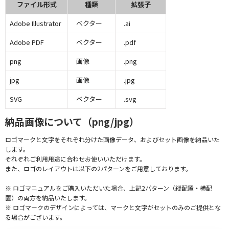
ファイル形式
種類
拡張子
Adobe Illustrator
ベクター
.ai
Adobe PDF
ベクター
.pdf
png
画像
.png
jpg
画像
.jpg
SVG
ベクター
.svg
納品画像について（png/jpg）
ロゴマークと文字をそれぞれ分けた画像データ、およびセット画像を納品いた
します。
それぞれご利用用途に合わせお使いいただけます。
また、ロゴのレイアウトは以下の2パターンをご用意しております。
※ ロゴマニュアルをご購入いただいた場合、上記2パターン（縦配置・横配
置）の両方を納品いたします。
※ ロゴマークのデザインによっては、マークと文字がセットのみのご提供とな
る場合がございます。