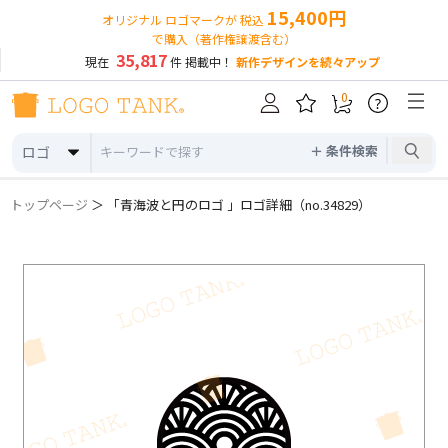
15,400円
オリジナル ロゴマークが 税込
で購入（著作権譲渡含む）
35,817
現在
件 掲載中！
新作デザインを続々アップ
0
?
＋ 条件検索
ロゴ
トップページ
＞ 「青海波と円のロゴ 」ロゴ詳細（no.34829）