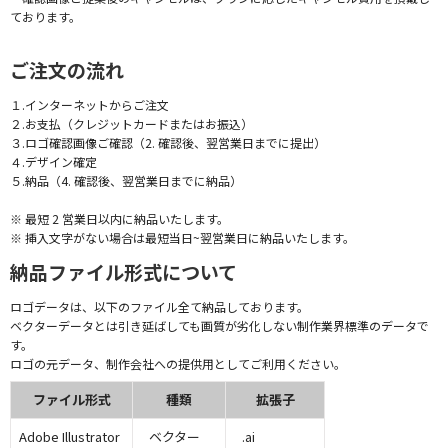
ております。
ご注文の流れ
１.インターネットからご注文
２.お支払（クレジットカードまたはお振込）
３.ロゴ確認画像ご確認（2. 確認後、翌営業日までに提出）
４.デザイン確定
５.納品（4. 確認後、翌営業日までに納品）
※ 最短 2 営業日以内に納品いたします。
※ 挿入文字がない場合は最短当日~翌営業日に納品いたします。
納品ファイル形式について
ロゴデータは、以下のファイル全て納品しております。
ベクターデータとは引き延ばしても画質が劣化しない制作業界標準のデータで
す。
ロゴの元データ、制作会社への提供用としてご利用ください。
ファイル形式
種類
拡張子
Adobe Illustrator
ベクター
.ai