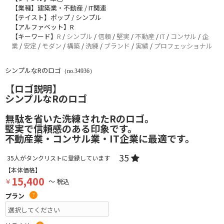
【業種】建築業・不動産 / IT関連
【テイスト】ポップ / シンプル
【アルファベット】R
【キーワード】
R
/
シンプル
/
信頼
/
堅実
/
不動産
/
IT
/
コンサル
/
企
業
/
安定
/
モダン
/
構築
/
洗練
/
ブランド
/
実績
/
プロフェッショナル
シンプルなRのロゴ
（no.34936）
【ロゴ説明】
シンプルなRのロゴ
無駄を省いた洗練されたRのロゴ。
堅実で信頼感のある印象です。
不動産業・コンサル業・IT企業に最適です。
35
35
人がタンクリストに登録しています
【本体価格】
15,400
￥
～ 税込
プラン
?