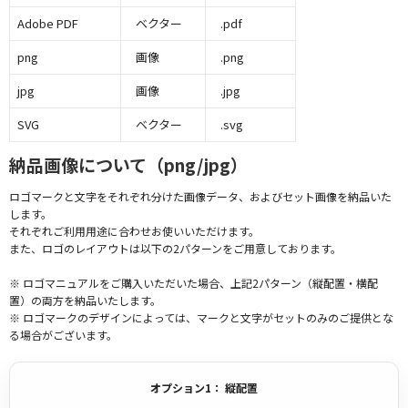
Adobe PDF
ベクター
.pdf
png
画像
.png
jpg
画像
.jpg
SVG
ベクター
.svg
納品画像について（png/jpg）
ロゴマークと文字をそれぞれ分けた画像データ、およびセット画像を納品いた
します。
それぞれご利用用途に合わせお使いいただけます。
また、ロゴのレイアウトは以下の2パターンをご用意しております。
※ ロゴマニュアルをご購入いただいた場合、上記2パターン（縦配置・横配
置）の両方を納品いたします。
※ ロゴマークのデザインによっては、マークと文字がセットのみのご提供とな
る場合がございます。
オプション1： 縦配置