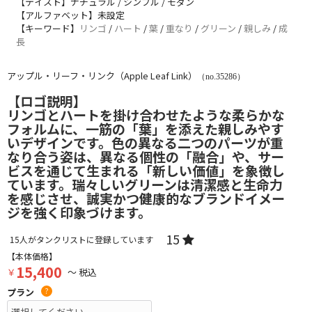
【テイスト】ナチュラル / シンプル / モダン
【アルファベット】未設定
【キーワード】
リンゴ
/
ハート
/
葉
/
重なり
/
グリーン
/
親しみ
/
成
長
アップル・リーフ・リンク（Apple Leaf Link）
（no.35286）
【ロゴ説明】
リンゴとハートを掛け合わせたような柔らかな
フォルムに、一筋の「葉」を添えた親しみやす
いデザインです。色の異なる二つのパーツが重
なり合う姿は、異なる個性の「融合」や、サー
ビスを通じて生まれる「新しい価値」を象徴し
ています。瑞々しいグリーンは清潔感と生命力
を感じさせ、誠実かつ健康的なブランドイメー
ジを強く印象づけます。
15
15
人がタンクリストに登録しています
【本体価格】
15,400
￥
～ 税込
プラン
?