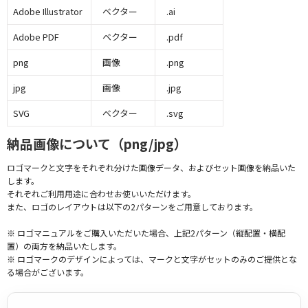
Adobe Illustrator
ベクター
.ai
Adobe PDF
ベクター
.pdf
png
画像
.png
jpg
画像
.jpg
SVG
ベクター
.svg
納品画像について（png/jpg）
ロゴマークと文字をそれぞれ分けた画像データ、およびセット画像を納品いた
します。
それぞれご利用用途に合わせお使いいただけます。
また、ロゴのレイアウトは以下の2パターンをご用意しております。
※ ロゴマニュアルをご購入いただいた場合、上記2パターン（縦配置・横配
置）の両方を納品いたします。
※ ロゴマークのデザインによっては、マークと文字がセットのみのご提供とな
る場合がございます。