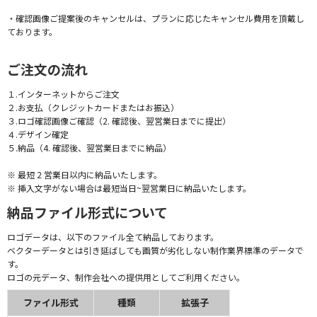
・確認画像ご提案後のキャンセルは、プランに応じたキャンセル費用を頂戴し
ております。
ご注文の流れ
１.インターネットからご注文
２.お支払（クレジットカードまたはお振込）
３.ロゴ確認画像ご確認（2. 確認後、翌営業日までに提出）
４.デザイン確定
５.納品（4. 確認後、翌営業日までに納品）
※ 最短 2 営業日以内に納品いたします。
※ 挿入文字がない場合は最短当日~翌営業日に納品いたします。
納品ファイル形式について
ロゴデータは、以下のファイル全て納品しております。
ベクターデータとは引き延ばしても画質が劣化しない制作業界標準のデータで
す。
ロゴの元データ、制作会社への提供用としてご利用ください。
ファイル形式
種類
拡張子