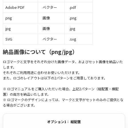
Adobe PDF
ベクター
.pdf
png
画像
.png
jpg
画像
.jpg
SVG
ベクター
.svg
納品画像について（png/jpg）
ロゴマークと文字をそれぞれ分けた画像データ、およびセット画像を納品いた
します。
それぞれご利用用途に合わせお使いいただけます。
また、ロゴのレイアウトは以下の2パターンをご用意しております。
※ ロゴマニュアルをご購入いただいた場合、上記2パターン（縦配置・横配
置）の両方を納品いたします。
※ ロゴマークのデザインによっては、マークと文字がセットのみのご提供とな
る場合がございます。
オプション1： 縦配置