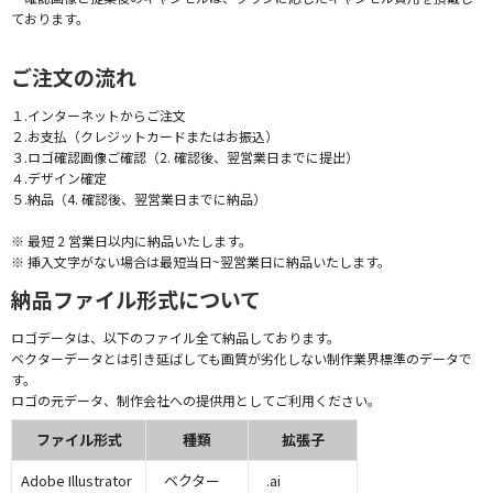
ております。
ご注文の流れ
１.インターネットからご注文
２.お支払（クレジットカードまたはお振込）
３.ロゴ確認画像ご確認（2. 確認後、翌営業日までに提出）
４.デザイン確定
５.納品（4. 確認後、翌営業日までに納品）
※ 最短 2 営業日以内に納品いたします。
※ 挿入文字がない場合は最短当日~翌営業日に納品いたします。
納品ファイル形式について
ロゴデータは、以下のファイル全て納品しております。
ベクターデータとは引き延ばしても画質が劣化しない制作業界標準のデータで
す。
ロゴの元データ、制作会社への提供用としてご利用ください。
ファイル形式
種類
拡張子
Adobe Illustrator
ベクター
.ai