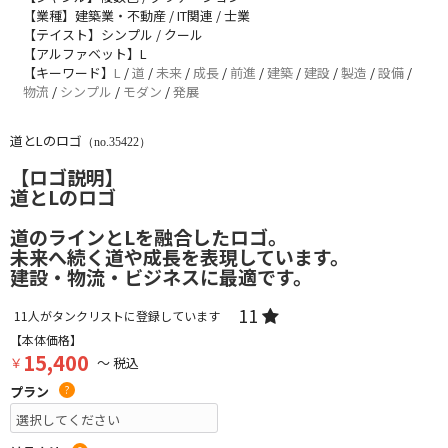
【業種】建築業・不動産 / IT関連 / 士業
【テイスト】シンプル / クール
【アルファベット】L
【キーワード】
L
/
道
/
未来
/
成長
/
前進
/
建築
/
建設
/
製造
/
設備
/
物流
/
シンプル
/
モダン
/
発展
道とLのロゴ
（no.35422）
【ロゴ説明】
道とLのロゴ
道のラインとLを融合したロゴ。
未来へ続く道や成長を表現しています。
建設・物流・ビジネスに最適です。
11
11
人がタンクリストに登録しています
【本体価格】
15,400
￥
～ 税込
プラン
?