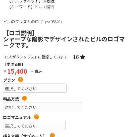
【アルファベット】未設定
【キーワード】
ビル
/
建物
ビルのプリズムのロゴ
（no.35520）
【ロゴ説明】
シャープな陰影でデザインされたビルのロゴマ
ークです。
16
16
人がタンクリストに登録しています
【本体価格】
15,400
￥
～ 税込
プラン
?
納品方法
?
ロゴマニュアル
?
挿入文字（サブネーム）
?