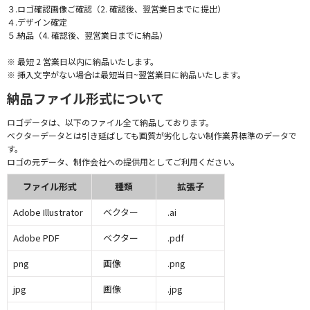
３.ロゴ確認画像ご確認（2. 確認後、翌営業日までに提出）
４.デザイン確定
５.納品（4. 確認後、翌営業日までに納品）
※ 最短 2 営業日以内に納品いたします。
※ 挿入文字がない場合は最短当日~翌営業日に納品いたします。
納品ファイル形式について
ロゴデータは、以下のファイル全て納品しております。
ベクターデータとは引き延ばしても画質が劣化しない制作業界標準のデータで
す。
ロゴの元データ、制作会社への提供用としてご利用ください。
ファイル形式
種類
拡張子
Adobe Illustrator
ベクター
.ai
Adobe PDF
ベクター
.pdf
png
画像
.png
jpg
画像
.jpg