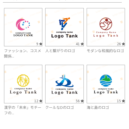
9
41
26
ファッション、コスメ
人と繋がりのロゴ
モダンな和風的なロゴ
関係...
12
56
15
漢字の「未来」モチー
クールなDのロゴ
海と島のロゴ
フの...