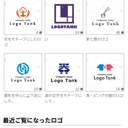
4
14
48
木をモチーフにしたロ
L!
家と煙のロゴ
ゴ
19
22
16
菱形を中心に上下逆に
器の文字をモチーフに
青・ピンクの服のロゴ
した...
した...
最近ご覧になったロゴ