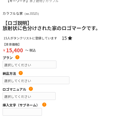
【キーワード】
家
/
建物
/
カラフル
カラフルな家
（no.35525）
【ロゴ説明】
放射状に色分けされた家のロゴマークです。
15
15
人がタンクリストに登録しています
【本体価格】
15,400
￥
～ 税込
プラン
?
納品方法
?
ロゴマニュアル
?
挿入文字（サブネーム）
?